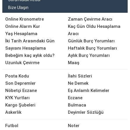
Bize Ulaşın
Online Kronometre
Zaman Çevirme Aracı
Online Alarm Kur
Kaç Gün Oldu Hesaplama
Yaş Hesaplama
Aracı
İki Tarih Arasındaki Gün
Günlük Burç Yorumları
Sayısını Hesaplama
Haftalık Burç Yorumları
Bebeğim kaç aylık oldu?
Aylık Burç Yorumları
Uzunluk Çevirme
Maaş
Posta Kodu
İlahi Sözleri
Son Depremler
Ne Demek
Nöbetçi Eczane
Eş Anlamlı Kelimeler
KYK Yurtları
Eczane
Kargo Şubeleri
Bulmaca
Askerlik
Deyimler Sözlüğü
Futbol
Noter