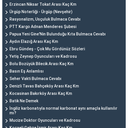
Erzincan Niksar Tokat Arası Kaç Km
Ürgüp Noterliği - Ürgüp (Nevşehir)
Rasyonalizm, Usçuluk Bulmaca Cevabı
PTT Kargo Adnan Menderes Şubesi
Papua Yeni Gine'Nin Bulunduğu Kıta Bulmaca Cevabı
Aydın Elazığ Arası Kaç Km
Ebru Gündeş - Çok Mu Gördünüz Sözleri
Yetiş Zeynep Oyuncuları ve Kadrosu
Bolu Bozüyük Bilecik Arası Kaç Km
Basın Eş Anlamlısı
Seher Vakti Bulmaca Cevabı
Denizli Tavas Bahçeköy Arası Kaç Km
Kocasinan Bakırköy Arası Kaç Km
Batik Ne Demek
İngiliz karbonatıyla normal karbonat aynı amaçla kullanılır
mı?
Mucize Doktor Oyuncuları ve Kadrosu
Kocaeli Gebze İzmir Arası Kaç Km