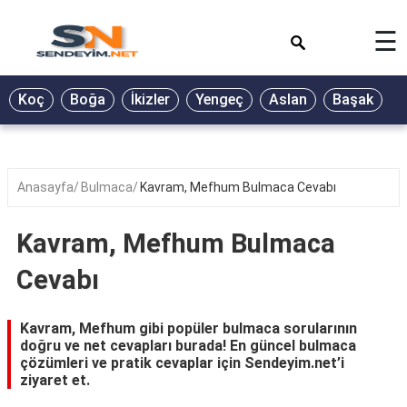
×
☰
BİYOGRAFİ
Koç
Boğa
İkizler
Yengeç
Aslan
Başak
T
GALERİ
GÜZEL
SÖZLER
Anasayfa
Bulmaca
Kavram, Mefhum Bulmaca Cevabı
GÜNLÜK
BURÇ
Kavram, Mefhum Bulmaca
ŞİİR
Cevabı
RÜYA
TABİRLERİ
Kavram, Mefhum gibi popüler bulmaca sorularının
doğru ve net cevapları burada! En güncel bulmaca
TÜRKÜ
çözümleri ve pratik cevaplar için Sendeyim.net’i
SÖZLERİ
ziyaret et.
YEMEK