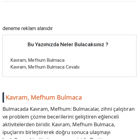
TARİFLERİ
Reklam Alanı
HİKAYELER
deneme reklam alanıdır
Bize
Ulaşın
Bu Yazımızda Neler Bulacaksınız ?
Kavram, Mefhum Bulmaca
Kavram, Mefhum Bulmaca Cevabı
Kavram, Mefhum Bulmaca
Bulmacada Kavram, Mefhum: Bulmacalar, zihni çalıştıran
ve problem çözme becerilerini geliştiren eğlenceli
aktivitelerden biridir. Kavram, Mefhum Bulmaca,
ipuçlarını birleştirerek doğru sonuca ulaşmayı