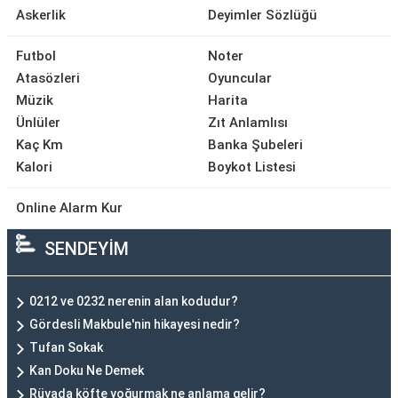
Askerlik
Deyimler Sözlüğü
Futbol
Noter
Atasözleri
Oyuncular
Müzik
Harita
Ünlüler
Zıt Anlamlısı
Kaç Km
Banka Şubeleri
Kalori
Boykot Listesi
Online Alarm Kur
SENDEYİM
0212 ve 0232 nerenin alan kodudur?
Gördesli Makbule'nin hikayesi nedir?
Tufan Sokak
Kan Doku Ne Demek
Rüyada köfte yoğurmak ne anlama gelir?