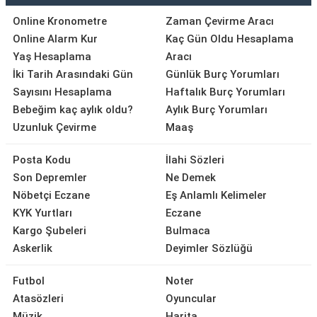
Online Kronometre
Zaman Çevirme Aracı
Online Alarm Kur
Kaç Gün Oldu Hesaplama
Yaş Hesaplama
Aracı
İki Tarih Arasındaki Gün
Günlük Burç Yorumları
Sayısını Hesaplama
Haftalık Burç Yorumları
Bebeğim kaç aylık oldu?
Aylık Burç Yorumları
Uzunluk Çevirme
Maaş
Posta Kodu
İlahi Sözleri
Son Depremler
Ne Demek
Nöbetçi Eczane
Eş Anlamlı Kelimeler
KYK Yurtları
Eczane
Kargo Şubeleri
Bulmaca
Askerlik
Deyimler Sözlüğü
Futbol
Noter
Atasözleri
Oyuncular
Müzik
Harita