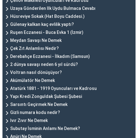
Çehov Makinesi Oyuncuları ve Kadrosu
Uzaya Gönderilen Ilk Uydu Bulmaca Cevabı
Hüsreviye Sokak (Hat Boyu Caddesi.)
Gülenay kalkan kaç evlilik yaptı?
Ruşen Eczanesi - Buca Evka 1 (İzmir)
Meydan Savaşı Ne Demek
Çek Zıt Anlamlısı Nedir?
Derebahçe Eczanesi - İlkadım (Samsun)
2 dünya savaşı neden 6 yıl sürdü?
Voltran nasıl dönüşüyor?
Akümülatör Ne Demek
Atatürk 1881 - 1919 Oyuncuları ve Kadrosu
Yapı Kredi Zonguldak Şubesi Şubesi
Sarsıntı Geçirmek Ne Demek
Gizli numara kodu nedir?
Ivır Zıvır Ne Demek
Subutay İsminin Anlamı Ne Demek?
Anüri Ne Demek