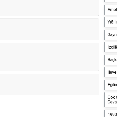
Amel
Yığı
Gayr
İzcil
Başka
İlav
Eğili
Çok 
Ceva
Reklam Alanı
1990