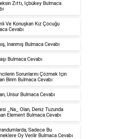
eksin Zıttı, Içbükey Bulmaca
bı
mli Ve Konuşkan Kız Çocuğu
aca Cevabı
ış, Inanmış Bulmaca Cevabı
Taşı Bulmaca Cevabı
cilerin Sorunlarını Çözmek Için
lan Birim Bulmaca Cevabı
an, Unsur Bulmaca Cevabı
esi _Na_ Olan, Deniz Tuzunda
nan Element Bulmaca Cevabı
randumlarda, Sadece Bu
neklere Oy Verilir Bulmaca Cevabı