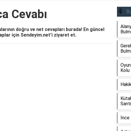
ca Cevabı
B
Alany
larının doğru ve net cevapları burada! En güncel
Bulm
plar için Sendeyim.net’i ziyaret et.
Gerek
Bulm
Reklam Alanı
Oyun
Kolu
Haki
Kütah
Sant
İnce