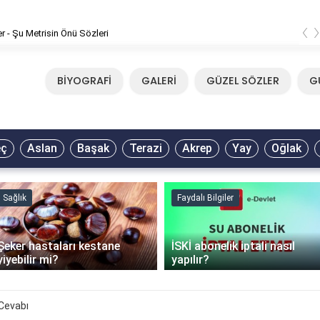
‹
er - Şu Metrisin Önü Sözleri
BİYOGRAFİ
GALERİ
GÜZEL SÖZLER
G
eç
Aslan
Başak
Terazi
Akrep
Yay
Oğlak
Sağlık
Faydalı Bilgiler
Şeker hastaları kestane
İSKİ abonelik iptali nasıl
yiyebilir mi?
yapılır?
Cevabı