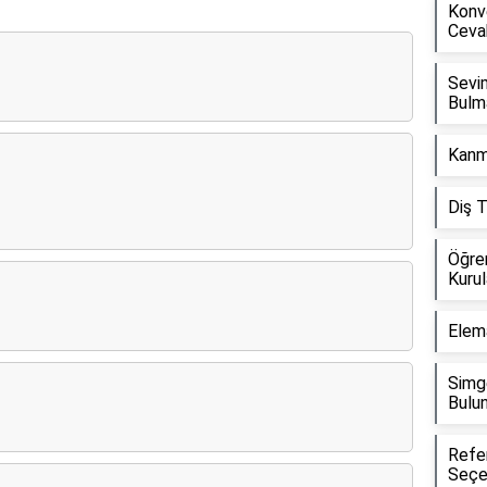
Konv
Ceva
Sevi
Bulm
Kanm
Diş 
Öğren
Kuru
Elem
Simg
Bulu
Refe
Seçe