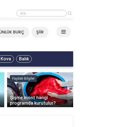
›
Mirkelam - Tavla Sözleri
ÜNLÜK BURÇ
ŞİİR
Kova
Balık
Faydalı Bilgiler
Faydalı Bilgiler
›
Şişme mont hangi
programda kurutulur?
Şofben suyu neden ısı