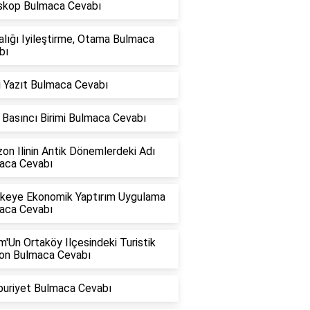
skop Bulmaca Cevabı
lığı Iyileştirme, Otama Bulmaca
bı
i Yazıt Bulmaca Cevabı
Basıncı Birimi Bulmaca Cevabı
on Ilinin Antik Dönemlerdeki Adı
aca Cevabı
Ülkeye Ekonomik Yaptırım Uygulama
aca Cevabı
'Un Ortaköy Ilçesindeki Turistik
on Bulmaca Cevabı
uriyet Bulmaca Cevabı