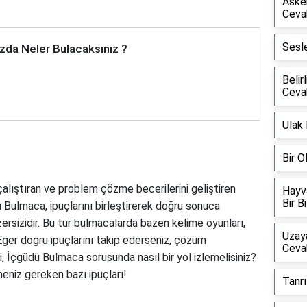
Asker
Ceva
Sesl
zda Neler Bulacaksınız ?
Belir
Ceva
Ulak
Bir 
alıştıran ve problem çözme becerilerini geliştiren
Hayv
Bir B
dü Bulmaca, ipuçlarını birleştirerek doğru sonuca
rsizidir. Bu tür bulmacalarda bazen kelime oyunları,
Uzay
Eğer doğru ipuçlarını takip ederseniz, çözüm
Ceva
i, İçgüdü Bulmaca sorusunda nasıl bir yol izlemelisiniz?
eniz gereken bazı ipuçları!
Tanrı