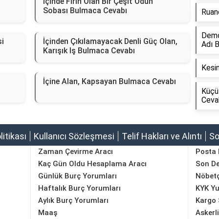
İçinde Fırın Olan Bir Çeşit Odun
Sobası Bulmaca Cevabı
Ruan
Demok
si
İçinden Çıkılamayacak Denli Güç Olan,
Adı 
Karışık Iş Bulmaca Cevabı
Kesin
İçine Alan, Kapsayan Bulmaca Cevabı
Küçü
Ceva
olitikası
Kullanıcı Sözleşmesi
Telif Hakları ve Alıntı
So
Zaman Çevirme Aracı
Posta
Kaç Gün Oldu Hesaplama Aracı
Son D
Günlük Burç Yorumları
Nöbetç
Haftalık Burç Yorumları
KYK Yu
Aylık Burç Yorumları
Kargo 
Maaş
Askerl