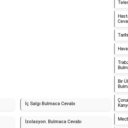
Tele
Hasta
Ceva
Tarih
Hava 
Trabz
Bulm
Bir 
Bulm
Çorum
İç Salgı Bulmaca Cevabı
Kany
Mecb
İzolasyon. Bulmaca Cevabı