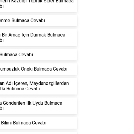
lerin Kazdığı Toprak Siper Bulmaca
bı
enme Bulmaca Cevabı
li Bir Amaç Için Durmak Bulmaca
bı
 Bulmaca Cevabı
Olumsuzluk Öneki Bulmaca Cevabı
an Adı Içeren, Maydanozgillerden
itki Bulmaca Cevabı
a Gönderilen Ilk Uydu Bulmaca
bı
 Bilimi Bulmaca Cevabı