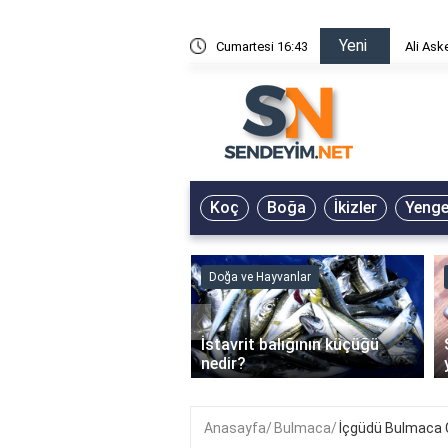
Yeni
risin Önü Sözleri
Cumartesi 16:43
Ali Ask
Koç
Boğa
İkizler
Yeng
ve Hayvanlar
Doğa ve Hayvanlar
‹
li en çok hangi iklimde
İstavrit balığının küçüğü
r?
nedir?
Anasayfa
Bulmaca
İçgüdü Bulmaca 