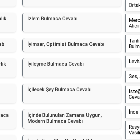
Orta
alık
İzlem Bulmaca Cevabı
Merce
Alıcı
Tarih
abı
İyimser, Optimist Bulmaca Cevabı
Bulm
Levh
lık
İyileşme Bulmaca Cevabı
Ses,
İçilecek Şey Bulmaca Cevabı
İste
Ceva
İnce
maca
İçinde Bulunulan Zamana Uygun,
Modern Bulmaca Cevabı
Rusya
Vasil