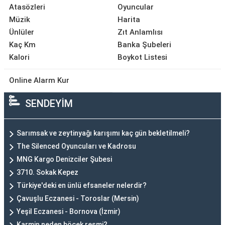
Atasözleri
Oyuncular
Müzik
Harita
Ünlüler
Zıt Anlamlısı
Kaç Km
Banka Şubeleri
Kalori
Boykot Listesi
Online Alarm Kur
SENDEYİM
Sarımsak ve zeytinyağı karışımı kaç gün bekletilmeli?
The Silenced Oyuncuları ve Kadrosu
MNG Kargo Denizciler Şubesi
3710. Sokak Kepez
Türkiye'deki en ünlü efsaneler nelerdir?
Çavuşlu Eczanesi - Toroslar (Mersin)
Yeşil Eczanesi - Bornova (İzmir)
Karmin neden böcek resmi?