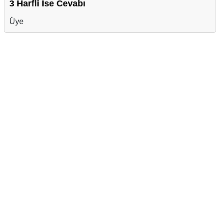
3 Harfli İse Cevabı
Üye
Reklam Alanı