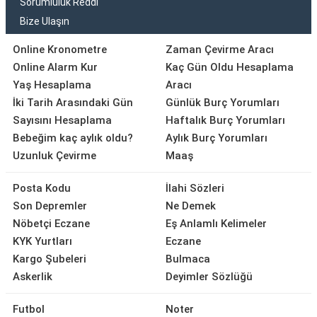
Sorumluluk Reddi
Bize Ulaşın
Online Kronometre
Zaman Çevirme Aracı
Online Alarm Kur
Kaç Gün Oldu Hesaplama
Yaş Hesaplama
Aracı
İki Tarih Arasındaki Gün
Günlük Burç Yorumları
Sayısını Hesaplama
Haftalık Burç Yorumları
Bebeğim kaç aylık oldu?
Aylık Burç Yorumları
Uzunluk Çevirme
Maaş
Posta Kodu
İlahi Sözleri
Son Depremler
Ne Demek
Nöbetçi Eczane
Eş Anlamlı Kelimeler
KYK Yurtları
Eczane
Kargo Şubeleri
Bulmaca
Askerlik
Deyimler Sözlüğü
Futbol
Noter