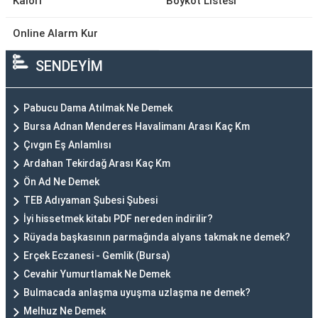
Kalori
Boykot Listesi
Online Alarm Kur
SENDEYİM
Pabucu Dama Atılmak Ne Demek
Bursa Adnan Menderes Havalimanı Arası Kaç Km
Çıvgın Eş Anlamlısı
Ardahan Tekirdağ Arası Kaç Km
Ön Ad Ne Demek
TEB Adıyaman Şubesi Şubesi
İyi hissetmek kitabı PDF nereden indirilir?
Rüyada başkasının parmağında alyans takmak ne demek?
Erçek Eczanesi - Gemlik (Bursa)
Cevahir Yumurtlamak Ne Demek
Bulmacada anlaşma uyuşma uzlaşma ne demek?
Melhuz Ne Demek