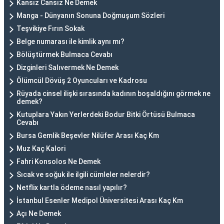
Kansız Cansız Ne Demek
Manga - Dünyanın Sonuna Doğmuşum Sözleri
Teşvikiye Fırın Sokak
Belge numarası ile kimlik aynı mı?
Bölüştürmek Bulmaca Cevabı
Dizginleri Salıvermek Ne Demek
Ölümcül Dövüş 2 Oyuncuları ve Kadrosu
Rüyada cinsel ilişki sırasında kadının boşaldığını görmek ne
demek?
Kutuplara Yakın Yerlerdeki Bodur Bitki Örtüsü Bulmaca
Cevabı
Bursa Gemlik Beşevler Nilüfer Arası Kaç Km
Muz Kaç Kalori
Fahri Konsolos Ne Demek
Sıcak ve soğuk ile ilgili cümleler nelerdir?
Netflix kartla ödeme nasıl yapılır?
İstanbul Esenler Medipol Üniversitesi Arası Kaç Km
Açı Ne Demek