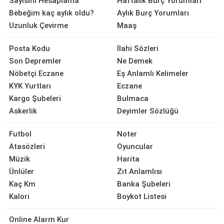
Sayısını Hesaplama
Haftalık Burç Yorumları
Bebeğim kaç aylık oldu?
Aylık Burç Yorumları
Uzunluk Çevirme
Maaş
Posta Kodu
İlahi Sözleri
Son Depremler
Ne Demek
Nöbetçi Eczane
Eş Anlamlı Kelimeler
KYK Yurtları
Eczane
Kargo Şubeleri
Bulmaca
Askerlik
Deyimler Sözlüğü
Futbol
Noter
Atasözleri
Oyuncular
Müzik
Harita
Ünlüler
Zıt Anlamlısı
Kaç Km
Banka Şubeleri
Kalori
Boykot Listesi
Online Alarm Kur