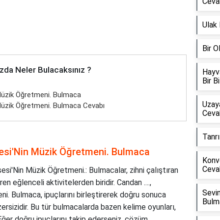
Ceva
Ulak
Bir 
zda Neler Bulacaksınız ?
Hayv
Bir B
 Müzik Öğretmeni. Bulmaca
Uzay
n Müzik Öğretmeni. Bulmaca Cevabı
Ceva
Tanrı
isesi'Nin Müzik Öğretmeni. Bulmaca
Konv
Ceva
esi'Nin Müzik Öğretmeni.: Bulmacalar, zihni çalıştıran
n eğlenceli aktivitelerden biridir. Candan ....,
Sevi
i. Bulmaca, ipuçlarını birleştirerek doğru sonuca
Bulm
rsizidir. Bu tür bulmacalarda bazen kelime oyunları,
Eğer doğru ipuçlarını takip ederseniz, çözüm