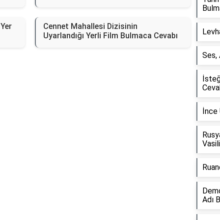
Bulm
 Yer
Cennet Mahallesi Dizisinin
Levh
Uyarlandığı Yerli Film Bulmaca Cevabı
Ses,
İste
Ceva
İnce
Rusya
Vasil
Ruan
Demok
Adı 