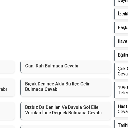
Gayr
İzcil
Başka
İlav
Eğili
Can, Ruh Bulmaca Cevabı
Çok 
Ceva
Bıçak Denince Akla Bu Ilçe Gelir
1990
vabı
Bulmaca Cevabı
Tele
Hasta
Bızbız Da Denilen Ve Davula Sol Elle
Ceva
Vurulan İnce Değnek Bulmaca Cevabı
Tarih