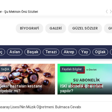
‹
er - Şu Metrisin Önü Sözleri
BİYOGRAFİ
GALERİ
GÜZEL SÖZLER
G
eç
Aslan
Başak
Terazi
Akrep
Yay
Oğlak
Sağlık
Faydalı Bilgiler
Şeker hastaları kestane
İSKİ abonelik iptali nasıl
yiyebilir mi?
yapılır?
atasaray Lisesi'Nin Müzik Öğretmeni. Bulmaca Cevabı