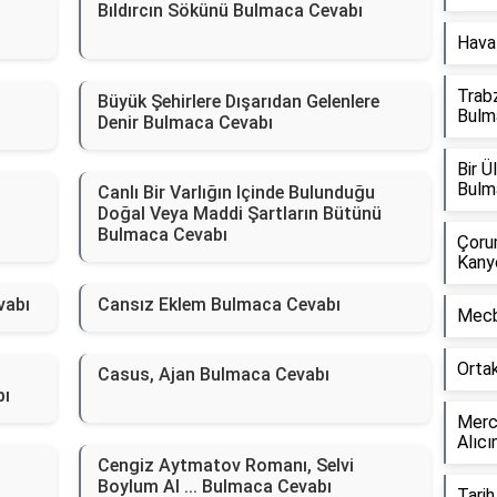
Bıldırcın Sökünü Bulmaca Cevabı
Hava 
Trabz
Büyük Şehirlere Dışarıdan Gelenlere
Bulm
Denir Bulmaca Cevabı
Bir 
Bulm
Canlı Bir Varlığın Içinde Bulunduğu
Doğal Veya Maddi Şartların Bütünü
Bulmaca Cevabı
Çorum
Kany
vabı
Cansız Eklem Bulmaca Cevabı
Mecb
Orta
Casus, Ajan Bulmaca Cevabı
bı
Merce
Alıcı
Cengiz Aytmatov Romanı, Selvi
Boylum Al ... Bulmaca Cevabı
Tarih