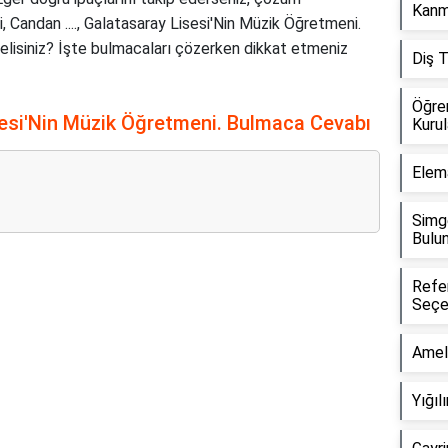
Kanm
i, Candan ...., Galatasaray Lisesi'Nin Müzik Öğretmeni.
elisiniz? İşte bulmacaları çözerken dikkat etmeniz
Diş 
Öğren
isesi'Nin Müzik Öğretmeni. Bulmaca Cevabı
Kuru
Elem
Simg
Bulu
Refe
Reklam Alanı
Seçe
Amel
Yığı