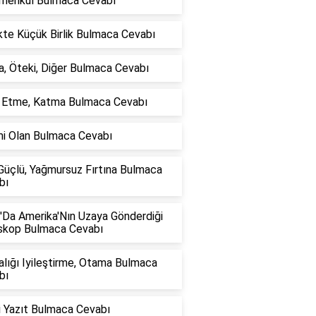
imenkul Bulmaca Cevabı
ikte Küçük Birlik Bulmaca Cevabı
, Öteki, Diğer Bulmaca Cevabı
e Etme, Katma Bulmaca Cevabı
mi Olan Bulmaca Cevabı
Güçlü, Yağmursuz Fırtına Bulmaca
bı
'Da Amerika'Nın Uzaya Gönderdiği
skop Bulmaca Cevabı
lığı Iyileştirme, Otama Bulmaca
bı
i Yazıt Bulmaca Cevabı