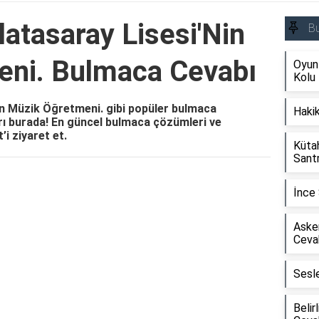
latasaray Lisesi'Nin
B
eni. Bulmaca Cevabı
Oyun
Kolu
Nin Müzik Öğretmeni. gibi popüler bulmaca
Haki
rı burada! En güncel bulmaca çözümleri ve
’i ziyaret et.
Kütah
Sant
Reklam Alanı
İnce
Asker
Ceva
Sesl
Belir