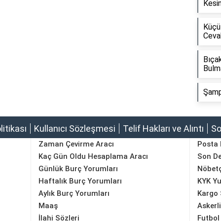
Kesin
Küçü
Ceva
Bıçak
Bulm
Şamp
olitikası
Kullanıcı Sözleşmesi
Telif Hakları ve Alıntı
So
Zaman Çevirme Aracı
Posta
Kaç Gün Oldu Hesaplama Aracı
Son D
Günlük Burç Yorumları
Nöbetç
Haftalık Burç Yorumları
KYK Yu
Aylık Burç Yorumları
Kargo 
Maaş
Askerl
İlahi Sözleri
Futbol