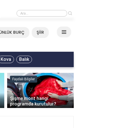
›
Mirkelam - Tavla Sözleri
ÜNLÜK BURÇ
ŞİİR
Kova
Balık
Faydalı Bilgiler
Faydalı Bilgiler
›
Şişme mont hangi
programda kurutulur?
Şofben suyu neden ısı