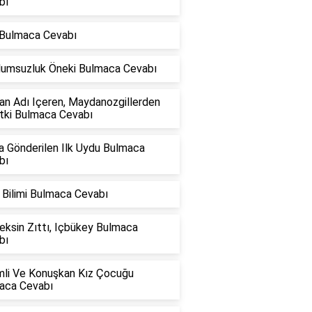
bı
 Bulmaca Cevabı
Olumsuzluk Öneki Bulmaca Cevabı
an Adı Içeren, Maydanozgillerden
itki Bulmaca Cevabı
a Gönderilen Ilk Uydu Bulmaca
bı
 Bilimi Bulmaca Cevabı
eksin Zıttı, Içbükey Bulmaca
bı
mli Ve Konuşkan Kız Çocuğu
aca Cevabı