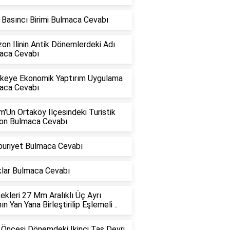
Basıncı Birimi Bulmaca Cevabı
on Ilinin Antik Dönemlerdeki Adı
aca Cevabı
Ülkeye Ekonomik Yaptırım Uygulama
aca Cevabı
'Un Ortaköy Ilçesindeki Turistik
on Bulmaca Cevabı
uriyet Bulmaca Cevabı
klar Bulmaca Cevabı
kleri 27 Mm Aralıklı Üç Ayrı
nın Yan Yana Birleştirilip Eşlemeli ..
 Öncesi Dönemdeki Ikinci Taş Devri