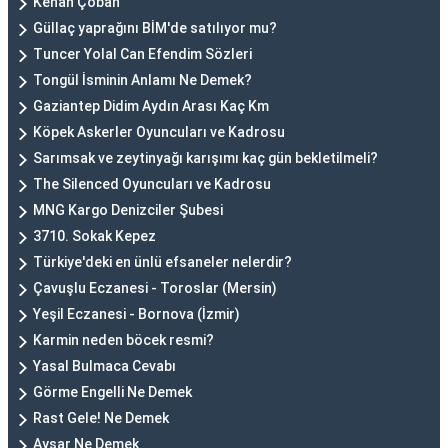
Kenan Çoban
Güllaç yaprağını BİM'de satılıyor mu?
Tuncer Yolal Can Efendim Sözleri
Tongül İsminin Anlamı Ne Demek?
Gaziantep Didim Aydın Arası Kaç Km
Köpek Askerler Oyuncuları ve Kadrosu
Sarımsak ve zeytinyağı karışımı kaç gün bekletilmeli?
The Silenced Oyuncuları ve Kadrosu
MNG Kargo Denizciler Şubesi
3710. Sokak Kepez
Türkiye'deki en ünlü efsaneler nelerdir?
Çavuşlu Eczanesi - Toroslar (Mersin)
Yeşil Eczanesi - Bornova (İzmir)
Karmin neden böcek resmi?
Yasal Bulmaca Cevabı
Görme Engelli Ne Demek
Rast Gele! Ne Demek
Aysar Ne Demek