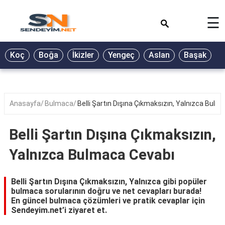
×
☰
BİYOGRAFİ
Koç
Boğa
İkizler
Yengeç
Aslan
Başak
T
GALERİ
GÜZEL
SÖZLER
Anasayfa
Bulmaca
Belli Şartın Dışına Çıkmaksızın, Yalnızca Bulm
GÜNLÜK
BURÇ
Belli Şartın Dışına Çıkmaksızın,
ŞİİR
Yalnızca Bulmaca Cevabı
RÜYA
TABİRLERİ
Belli Şartın Dışına Çıkmaksızın, Yalnızca gibi popüler
bulmaca sorularının doğru ve net cevapları burada!
TÜRKÜ
En güncel bulmaca çözümleri ve pratik cevaplar için
SÖZLERİ
Sendeyim.net’i ziyaret et.
YEMEK