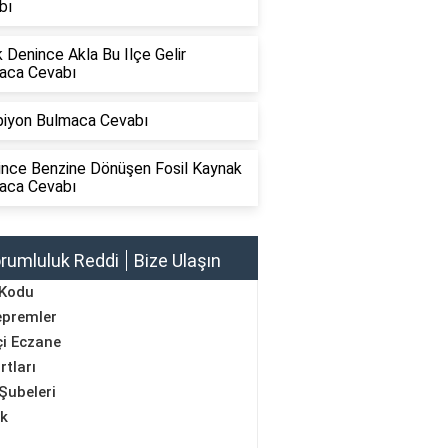
bı
 Denince Akla Bu Ilçe Gelir
aca Cevabı
iyon Bulmaca Cevabı
nince Benzine Dönüşen Fosil Kaynak
aca Cevabı
rumluluk Reddi
Bize Ulaşın
 Kodu
epremler
i Eczane
rtları
Şubeleri
ik