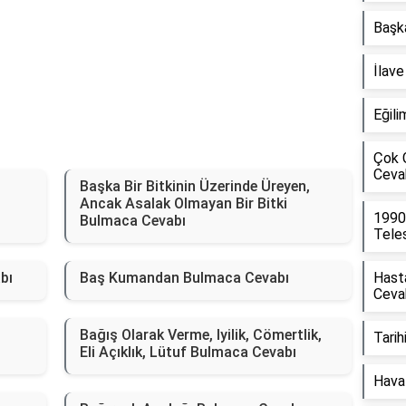
Başka
İlav
Eğili
Çok 
Ceva
Başka Bir Bitkinin Üzerinde Üreyen,
Ancak Asalak Olmayan Bir Bitki
1990
Bulmaca Cevabı
Tele
bı
Baş Kumandan Bulmaca Cevabı
Hasta
Ceva
Bağış Olarak Verme, Iyilik, Cömertlik,
Tarih
Eli Açıklık, Lütuf Bulmaca Cevabı
Hava 