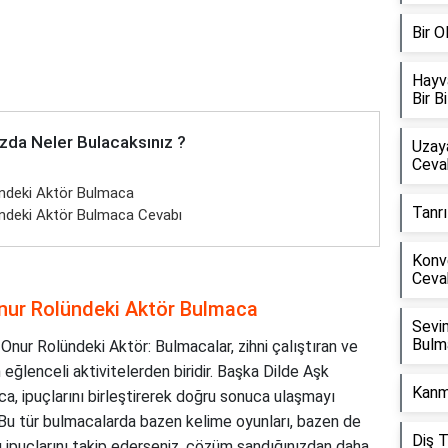
Bir 
Hayv
Bir B
zda Neler Bulacaksınız ?
Uzay
Ceva
ündeki Aktör Bulmaca
Tanrı
ündeki Aktör Bulmaca Cevabı
Konv
Ceva
Onur Rolündeki Aktör Bulmaca
Sevi
Bulm
nur Rolündeki Aktör: Bulmacalar, zihni çalıştıran ve
eğlenceli aktivitelerden biridir. Başka Dilde Aşk
Kanm
a, ipuçlarını birleştirerek doğru sonuca ulaşmayı
 Bu tür bulmacalarda bazen kelime oyunları, bazen de
Diş 
 ipuçlarını takip ederseniz, çözüm sandığınızdan daha