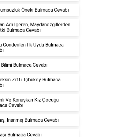
Olumsuzluk Öneki Bulmaca Cevabı
an Adı Içeren, Maydanozgillerden
itki Bulmaca Cevabı
a Gönderilen Ilk Uydu Bulmaca
bı
 Bilimi Bulmaca Cevabı
eksin Zıttı, Içbükey Bulmaca
bı
mli Ve Konuşkan Kız Çocuğu
aca Cevabı
ış, Inanmış Bulmaca Cevabı
Taşı Bulmaca Cevabı