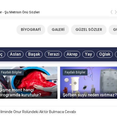
‹
er - Şu Metrisin Önü Sözleri
BİYOGRAFİ
GALERİ
GÜZEL SÖZLER
G
eç
Aslan
Başak
Terazi
Akrep
Yay
Oğlak
Faydalı Bilgiler
Faydalı Bilgiler
Şişme mont hangi
programda kurutulur?
Şofben suyu neden ısıtmaz?
Filminde Onur Rolündeki Aktör Bulmaca Cevabı