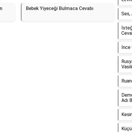
n
Bebek Yiyeceği Bulmaca Cevabı
Ses,
İste
Ceva
İnce
Rusya
Vasil
Ruan
Demok
Adı 
Kesin
Küçü