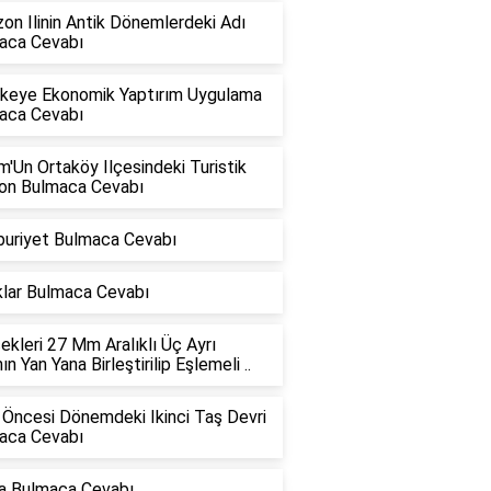
on Ilinin Antik Dönemlerdeki Adı
aca Cevabı
Ülkeye Ekonomik Yaptırım Uygulama
aca Cevabı
'Un Ortaköy Ilçesindeki Turistik
on Bulmaca Cevabı
uriyet Bulmaca Cevabı
klar Bulmaca Cevabı
kleri 27 Mm Aralıklı Üç Ayrı
nın Yan Yana Birleştirilip Eşlemeli ..
 Öncesi Dönemdeki Ikinci Taş Devri
aca Cevabı
a Bulmaca Cevabı