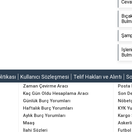
Ceva
Bıçak
Bulm
Şamp
İşle
Bulm
olitikası
Kullanıcı Sözleşmesi
Telif Hakları ve Alıntı
So
Zaman Çevirme Aracı
Posta
Kaç Gün Oldu Hesaplama Aracı
Son D
Günlük Burç Yorumları
Nöbetç
Haftalık Burç Yorumları
KYK Yu
Aylık Burç Yorumları
Kargo 
Maaş
Askerl
İlahi Sözleri
Futbol