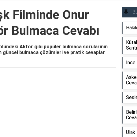
şk Filminde Onur
B
ör Bulmaca Cevabı
Haki
Kütah
olündeki Aktör gibi popüler bulmaca sorularının
Sant
n güncel bulmaca çözümleri ve pratik cevaplar
İnce
Asker
Reklam Alanı
Ceva
Sesl
Belir
Ceva
Ulak