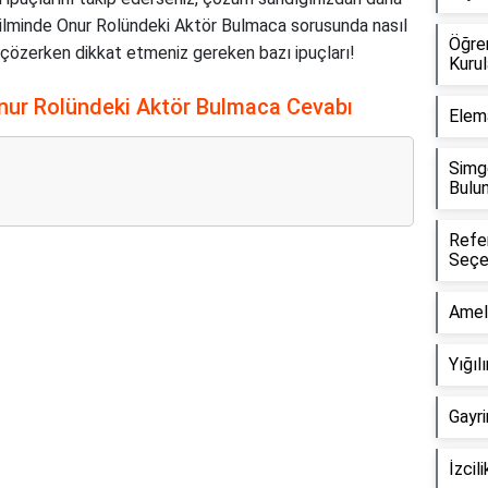
 Filminde Onur Rolündeki Aktör Bulmaca sorusunda nasıl
Öğren
rı çözerken dikkat etmeniz gereken bazı ipuçları!
Kuru
nur Rolündeki Aktör Bulmaca Cevabı
Elem
Simg
Bulu
Refe
Seçe
Reklam Alanı
Amel
Yığı
Gayr
İzcil