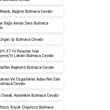
 Ahenk, Nağme Bulmaca Cevabı
ğe Bağlı Alınan Ders Bulmaca
bı
 Urgan, Ip Bulmaca Cevabı
'Yı 37 Yıl Yöneten İvan
iyeviç'In Lakabı Bulmaca Cevabı
da’Nın Başkenti Bulmaca Cevabı
rasi Ve Özgürlükler Adası'Nın Eski
Bulmaca Cevabı
 Olarak, Kesinlikle Bulmaca Cevabı
ltücü, Küçük Düşürücü Bulmaca