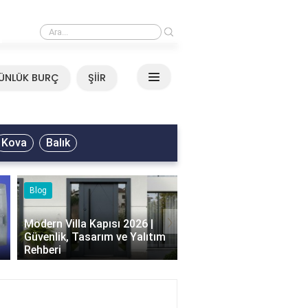
›
Ali Asker - Şu Metrisin Önü Sözleri
ÜNLÜK BURÇ
ŞİİR
Kova
Balık
Blog
Yemek Tarifleri
›
Modern Villa Kapısı 2026 |
Güvenlik, Tasarım ve Yalıtım
Islak Kek Tarifi, Nasıl Y
Rehberi
ve Püf Noktaları Nelerd