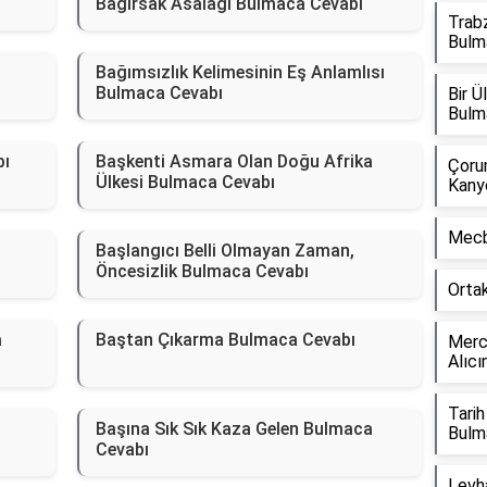
Bağırsak Asalağı Bulmaca Cevabı
Trabz
Bulm
Bağımsızlık Kelimesinin Eş Anlamlısı
Bulmaca Cevabı
Bir 
Bulm
bı
Başkenti Asmara Olan Doğu Afrika
Çorum
Ülkesi Bulmaca Cevabı
Kany
Mecb
Başlangıcı Belli Olmayan Zaman,
Öncesizlik Bulmaca Cevabı
Orta
a
Baştan Çıkarma Bulmaca Cevabı
Merce
Alıcı
Tarih
Başına Sık Sık Kaza Gelen Bulmaca
Bulm
Cevabı
Levh