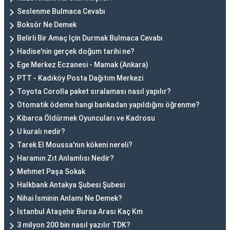
Seslenme Bulmaca Cevabı
Boksör Ne Demek
Belirli Bir Amaç Için Durmak Bulmaca Cevabı
Hadise'nin gerçek doğum tarihi ne?
Ege Merkez Eczanesi - Mamak (Ankara)
PTT - Kadıköy Posta Dağıtım Merkezi
Toyota Corolla paket sıralaması nasıl yapılır?
Otomatik ödeme hangi bankadan yapıldığını öğrenme?
Kibarca Öldürmek Oyuncuları ve Kadrosu
U kuralı nedir?
Tarek El Moussa'nın kökeni nereli?
Haramın Zıt Anlamlısı Nedir?
Mehmet Paşa Sokak
Halkbank Antakya Şubesi Şubesi
Nihai İsminin Anlamı Ne Demek?
İstanbul Ataşehir Bursa Arası Kaç Km
3 milyon 200 bin nasıl yazılır TDK?