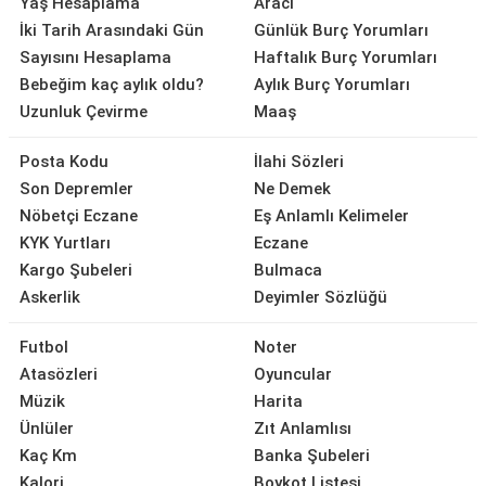
Yaş Hesaplama
Aracı
İki Tarih Arasındaki Gün
Günlük Burç Yorumları
Sayısını Hesaplama
Haftalık Burç Yorumları
Bebeğim kaç aylık oldu?
Aylık Burç Yorumları
Uzunluk Çevirme
Maaş
Posta Kodu
İlahi Sözleri
Son Depremler
Ne Demek
Nöbetçi Eczane
Eş Anlamlı Kelimeler
KYK Yurtları
Eczane
Kargo Şubeleri
Bulmaca
Askerlik
Deyimler Sözlüğü
Futbol
Noter
Atasözleri
Oyuncular
Müzik
Harita
Ünlüler
Zıt Anlamlısı
Kaç Km
Banka Şubeleri
Kalori
Boykot Listesi