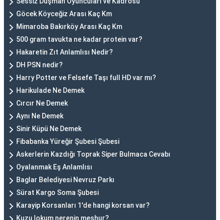
Sessiz Düşman Oyuncuları ve Kadrosu
Göcek Köyceğiz Arası Kaç Km
Mimaroba Bakırköy Arası Kaç Km
500 gram tavukta ne kadar protein var?
Hakaretin Zıt Anlamlısı Nedir?
DH PSN nedir?
Harry Potter ve Felsefe Taşı full HD var mı?
Harikulade Ne Demek
Cırcır Ne Demek
Aynı Ne Demek
Sinir Küpü Ne Demek
Fibabanka Yüreğir Şubesi Şubesi
Askerlerin Kazdığı Toprak Siper Bulmaca Cevabı
Oyalanmak Eş Anlamlısı
Baglar Belediyesi Nevruz Parkı
Sürat Kargo Soma Şubesi
Karayip Korsanları 1'de hangi korsan var?
Kuzu lokum nerenin meşhur?