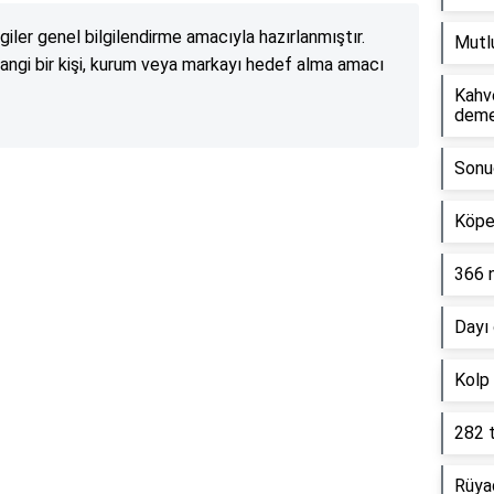
lgiler genel bilgilendirme amacıyla hazırlanmıştır.
Mutlu
angi bir kişi, kurum veya markayı hedef alma amacı
Kahv
dem
Sonuç
Reklam Alanı
Köpe
366 
Dayı 
Kolp
282 
Rüyad