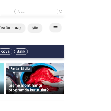
›
Neşet Ertaş - Yazımı Kışa Çevirdin Sözleri
ÜNLÜK BURÇ
ŞİİR
Kova
Balık
Faydalı Bilgiler
Faydalı Bilgiler
›
Şişme mont hangi
programda kurutulur?
Şofben suyu neden ısı