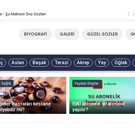
‹
m - Tavla Sözleri
BİYOGRAFİ
GALERİ
GÜZEL SÖZLER
G
eç
Aslan
Başak
Terazi
Akrep
Yay
Oğlak
Sağlık
Faydalı Bilgiler
Şeker hastaları kestane
İSKİ abonelik iptali nasıl
yiyebilir mi?
yapılır?