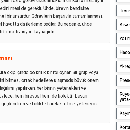
k, yalnızca o görevi üstlenmekle mümkün olmaz; aynı
edinilmesi de gerekir. Uhde, bireyin kendisine
Trans
l bir unsurdur. Görevlerin başarıyla tamamlanması,
el hayatta da ilerleme sağlar. Bu nedenle, uhde
Kısa 
i bir motivasyon kaynağıdır.
Yetim
Haset
şması
Akrep
ra ekip içinde de kritik bir rol oynar. Bir grup veya
sini bilmesi, ortak hedeflere ulaşmada büyük önem
Pres
ağılımı yapılırken, her birinin yetenekleri ve
Rüyad
Böylece, hem bireysel hem de kolektif başarı
yata
ı güçlendiren ve birlikte hareket etme yeteneğini
Kayın
Korp