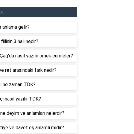
og
 anlama gelir?
fiilinin 3 hali nedir?
Çağ'da nasıl yazılır örnek cümleler?
e ret arasındaki fark nedir?
yıl ne zaman TDK?
içi nasıl yazılır TDK?
ne deyim ve anlamları nelerdir?
iye ve davet eş anlamlı mıdır?