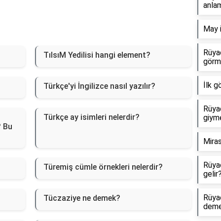
anlam
May i
Rüya
TılsıM Yedilisi hangi element?
görm
İlk g
Türkçe'yi İngilizce nasıl yazılır?
Rüya
Türkçe ay isimleri nelerdir?
giym
? Bu
Mira
Rüya
Türemiş cümle örnekleri nelerdir?
gelir
Rüya
Tüczaziye ne demek?
dem