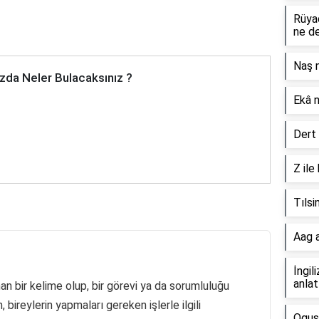
Rüya
ne d
Naş 
zda Neler Bulacaksınız ?
Ekâ 
Dert 
Z ile
Tılsi
Aag a
İngil
anlat
n bir kelime olup, bir görevi ya da sorumluluğu
bireylerin yapmaları gereken işlerle ilgili
Oguş