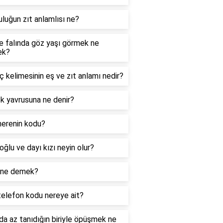
luğun zıt anlamlısı ne?
e falında göz yaşı görmek ne
ek?
 kelimesinin eş ve zıt anlamı nedir?
k yavrusuna ne denir?
nerenin kodu?
oğlu ve dayı kızı neyin olur?
 ne demek?
telefon kodu nereye ait?
a az tanıdığın biriyle öpüşmek ne