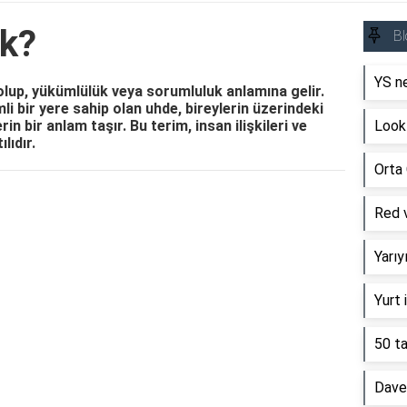
k?
Bl
YS ne
olup, yükümlülük veya sorumluluk anlamına gelir.
i bir yere sahip olan uhde, bireylerin üzerindeki
in bir anlam taşır. Bu terim, insan ilişkileri ve
Look 
lıdır.
Orta 
Reklam Alanı
Red v
Yarı
Yurt 
50 ta
Davet