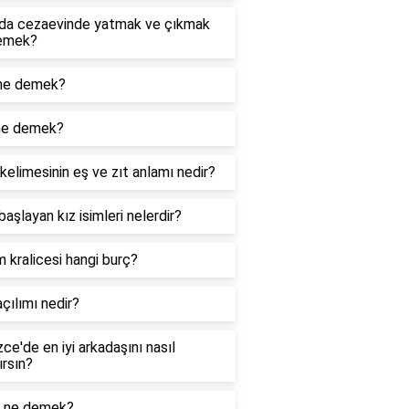
da cezaevinde yatmak ve çıkmak
emek?
ne demek?
ne demek?
kelimesinin eş ve zıt anlamı nedir?
 başlayan kız isimleri nelerdir?
m kralicesi hangi burç?
çılımı nedir?
izce'de en iyi arkadaşını nasıl
ırsın?
 ne demek?