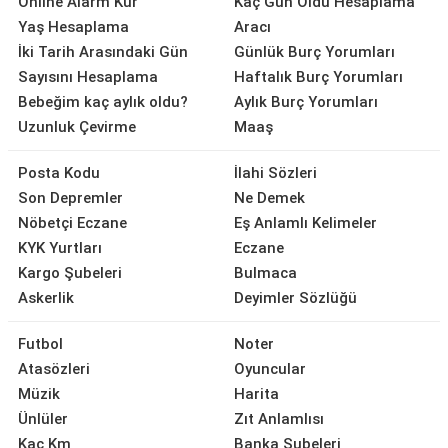
Online Alarm Kur
Kaç Gün Oldu Hesaplama
Yaş Hesaplama
Aracı
İki Tarih Arasındaki Gün
Günlük Burç Yorumları
Sayısını Hesaplama
Haftalık Burç Yorumları
Bebeğim kaç aylık oldu?
Aylık Burç Yorumları
Uzunluk Çevirme
Maaş
Posta Kodu
İlahi Sözleri
Son Depremler
Ne Demek
Nöbetçi Eczane
Eş Anlamlı Kelimeler
KYK Yurtları
Eczane
Kargo Şubeleri
Bulmaca
Askerlik
Deyimler Sözlüğü
Futbol
Noter
Atasözleri
Oyuncular
Müzik
Harita
Ünlüler
Zıt Anlamlısı
Kaç Km
Banka Şubeleri