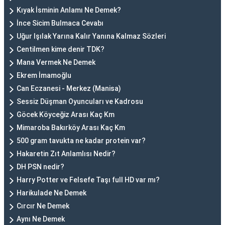
Kıyak İsminin Anlamı Ne Demek?
İnce Sicim Bulmaca Cevabı
Uğur Işılak Yarına Kalır Yanına Kalmaz Sözleri
Centilmen kime denir TDK?
Mana Vermek Ne Demek
Ekrem İmamoğlu
Can Eczanesi - Merkez (Manisa)
Sessiz Düşman Oyuncuları ve Kadrosu
Göcek Köyceğiz Arası Kaç Km
Mimaroba Bakırköy Arası Kaç Km
500 gram tavukta ne kadar protein var?
Hakaretin Zıt Anlamlısı Nedir?
DH PSN nedir?
Harry Potter ve Felsefe Taşı full HD var mı?
Harikulade Ne Demek
Cırcır Ne Demek
Aynı Ne Demek