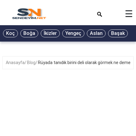
×
☰
BİYOGRAFİ
Koç
Boğa
İkizler
Yengeç
Aslan
Başak
T
GALERİ
GÜZEL
SÖZLER
Anasayfa
Blog
Rüyada tanıdık birini deli olarak görmek ne demek?
GÜNLÜK
BURÇ
ŞİİR
RÜYA
TABİRLERİ
TÜRKÜ
SÖZLERİ
YEMEK