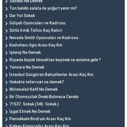
Sadaklı Ne Demek
Ton balıklı salata ile yoğurt yenir mi?
Dar Yol Sokak
Gülşah Oyuncuları ve Kadrosu
Sütlü İrmik Tatlısı Kaç Kalori
Nevada Smith Oyuncuları ve Kadrosu
Kadınhanı Ilgın Arası Kaç Km
İşleniş Ne Demek
Rüyada büyük timsahtan kaçmak ne anlama gelir?
Tennure Ne Demek
İstanbul Güngören Bahçelievler Arası Kaç Km
Hukukta teferruat ne demek?
Müteselsil Kefil Ne Demek
Bir Olumsuzluk Öneki Bulmaca Cevabı
71537. Sokak (340. Sokak.)
İşgal Etmek Ne Demek
Pamukkale Bodrum Arası Kaç Km
Kalkan Kaleüçağız Arası Kaç Km