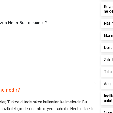
Rüya
ne d
zda Neler Bulacaksınız ?
Naş 
Ekâ 
Dert 
Z ile
Tılsi
Aag a
ime nedir?
İngil
anlat
eler, Türkçe dilinde sıkça kullanılan kelimelerdir. Bu
özlü iletişimde önemli bir yere sahiptir. Her biri farklı
Oguş