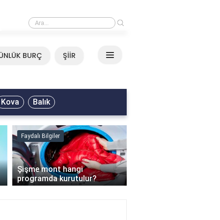
›
Mirkelam - Tavla Sözleri
ÜNLÜK BURÇ
ŞİİR
Kova
Balık
Faydalı Bilgiler
Faydalı Bilgiler
›
Şişme mont hangi
programda kurutulur?
Şofben suyu neden ısı