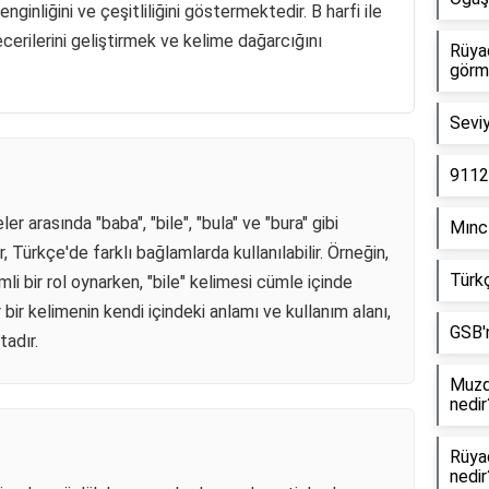
enginliğini ve çeşitliliğini göstermektedir. B harfi ile
ecerilerini geliştirmek ve kelime dağarcığını
Rüya
görm
Seviy
9112
ler arasında "baba", "bile", "bula" ve "bura" gibi
Mıncı
 Türkçe'de farklı bağlamlarda kullanılabilir. Örneğin,
Türkç
emli bir rol oynarken, "bile" kelimesi cümle içinde
 bir kelimenin kendi içindeki anlamı ve kullanım alanı,
GSB'n
tadır.
Muzda
nedir
Rüya
nedir