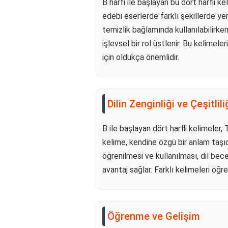
B harfi ile başlayan bu dört harfli k
edebi eserlerde farklı şekillerde yer 
temizlik bağlamında kullanılabilirken,
işlevsel bir rol üstlenir. Bu kelimeler
için oldukça önemlidir.
Dilin Zenginliği ve Çeşitlili
B ile başlayan dört harfli kelimeler, 
kelime, kendine özgü bir anlam taşıdığ
öğrenilmesi ve kullanılması, dil becer
avantaj sağlar. Farklı kelimeleri öğr
Öğrenme ve Gelişim