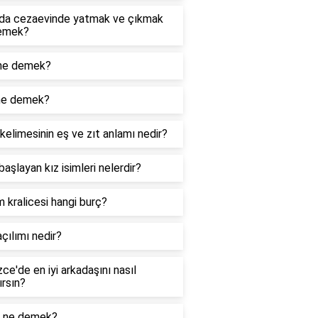
da cezaevinde yatmak ve çıkmak
emek?
ne demek?
ne demek?
kelimesinin eş ve zıt anlamı nedir?
 başlayan kız isimleri nelerdir?
m kralicesi hangi burç?
çılımı nedir?
izce'de en iyi arkadaşını nasıl
ırsın?
 ne demek?