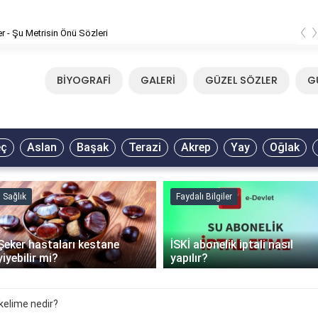
‹
er - Şu Metrisin Önü Sözleri
BİYOGRAFİ
GALERİ
GÜZEL SÖZLER
G
eç
Aslan
Başak
Terazi
Akrep
Yay
Oğlak
Sağlık
Faydalı Bilgiler
Şeker hastaları kestane
İSKİ abonelik iptali nasıl
yiyebilir mi?
yapılır?
 kelime nedir?