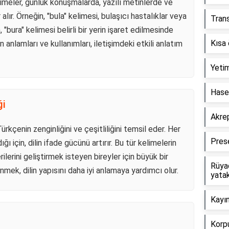
elimeler, günlük konuşmalarda, yazılı metinlerde ve
alır. Örneğin, "bula" kelimesi, bulaşıcı hastalıklar veya
Trans
 "bura" kelimesi belirli bir yerin işaret edilmesinde
Kısa 
in anlamları ve kullanımları, iletişimdeki etkili anlatım
Yetim
Haset
ği
Akrep
Türkçenin zenginliğini ve çeşitliliğini temsil eder. Her
Pres
ı için, dilin ifade gücünü artırır. Bu tür kelimelerin
ilerini geliştirmek isteyen bireyler için büyük bir
Rüyad
enmek, dilin yapısını daha iyi anlamaya yardımcı olur.
yata
Kayın
Korp