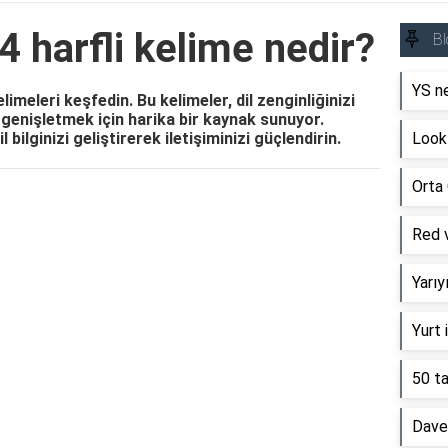
4 harfli kelime nedir?
Bl
YS ne
limeleri keşfedin. Bu kelimeler, dil zenginliğinizi
 genişletmek için harika bir kaynak sunuyor.
l bilginizi geliştirerek iletişiminizi güçlendirin.
Look 
Orta 
Reklam Alanı
Red v
Yarı
Yurt 
50 ta
Davet