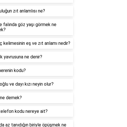
luğun zıt anlamlısı ne?
e falında göz yaşı görmek ne
ek?
 kelimesinin eş ve zıt anlamı nedir?
k yavrusuna ne denir?
nerenin kodu?
oğlu ve dayı kızı neyin olur?
 ne demek?
telefon kodu nereye ait?
a az tanıdığın biriyle öpüşmek ne