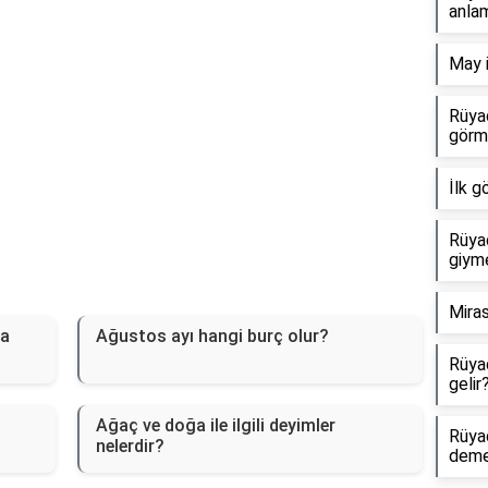
anlam
May i
Rüya
görm
İlk g
Rüya
giym
Mira
ma
Ağustos ayı hangi burç olur?
Rüya
gelir
Ağaç ve doğa ile ilgili deyimler
Rüya
nelerdir?
dem