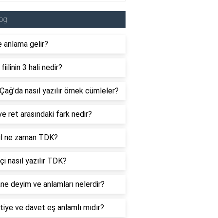
og
 anlama gelir?
fiilinin 3 hali nedir?
Çağ'da nasıl yazılır örnek cümleler?
e ret arasındaki fark nedir?
yıl ne zaman TDK?
içi nasıl yazılır TDK?
ne deyim ve anlamları nelerdir?
iye ve davet eş anlamlı mıdır?