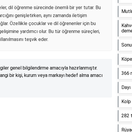
meler, dil öğrenme sürecinde önemli bir yer tutar. Bu
Mutlu
rcığını genişletirken, aynı zamanda iletişim
ğlar. Özellikle çocuklar ve dil öğrenenler için bu
Kahv
dem
 gelişimine yardımcı olur. Bu tür öğrenme süreçleri,
ullanılmasını teşvik eder.
Sonuç
Köpe
lgiler genel bilgilendirme amacıyla hazırlanmıştır.
366 
angi bir kişi, kurum veya markayı hedef alma amacı
Dayı 
Kolp
Reklam Alanı
282 
Rüyad