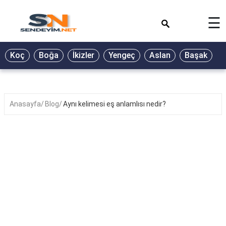
×
☰
BİYOGRAFİ
Koç
Boğa
İkizler
Yengeç
Aslan
Başak
T
GALERİ
GÜZEL
SÖZLER
Anasayfa
Blog
Aynı kelimesi eş anlamlısı nedir?
GÜNLÜK
BURÇ
ŞİİR
RÜYA
TABİRLERİ
TÜRKÜ
SÖZLERİ
YEMEK