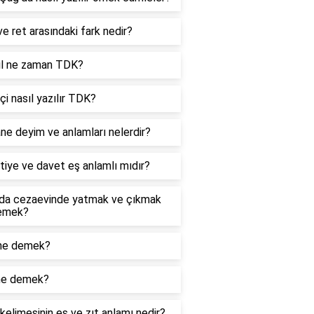
e ret arasındaki fark nedir?
yıl ne zaman TDK?
içi nasıl yazılır TDK?
ne deyim ve anlamları nelerdir?
iye ve davet eş anlamlı mıdır?
da cezaevinde yatmak ve çıkmak
emek?
ne demek?
ne demek?
kelimesinin eş ve zıt anlamı nedir?