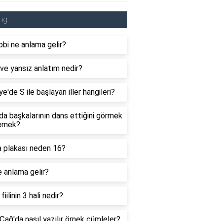
og
bi ne anlama gelir?
 ve yansız anlatım nedir?
ye'de S ile başlayan iller hangileri?
a başkalarının dans ettiğini görmek
emek?
a plakası neden 16?
 anlama gelir?
fiilinin 3 hali nedir?
Çağ'da nasıl yazılır örnek cümleler?