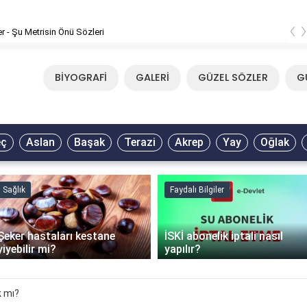
‹
er - Şu Metrisin Önü Sözleri
BİYOGRAFİ
GALERİ
GÜZEL SÖZLER
G
eç
Aslan
Başak
Terazi
Akrep
Yay
Oğlak
Sağlık
Faydalı Bilgiler
Şeker hastaları kestane
İSKİ abonelik iptali nasıl
yiyebilir mi?
yapılır?
k mı?