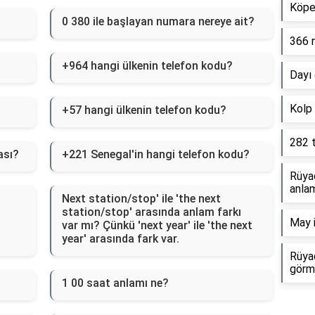
Köpe
0 380 ile başlayan numara nereye ait?
366 
+964 hangi ülkenin telefon kodu?
Dayı 
Kolp
+57 hangi ülkenin telefon kodu?
282 
ası?
+221 Senegal'in hangi telefon kodu?
Rüyad
anlam
Next station/stop' ile 'the next
station/stop' arasında anlam farkı
May i
var mı? Çünkü 'next year' ile 'the next
year' arasında fark var.
Rüya
görm
1 00 saat anlamı ne?