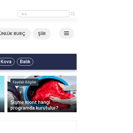
›
Mirkelam - Tavla Sözleri
ÜNLÜK BURÇ
ŞİİR
Kova
Balık
Faydalı Bilgiler
Faydalı Bilgiler
›
Şişme mont hangi
programda kurutulur?
Şofben suyu neden ısı