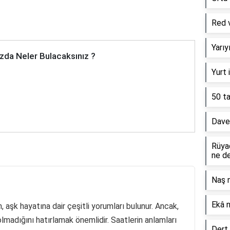
Red v
Yarı
zda Neler Bulacaksınız ?
Yurt 
50 ta
Davet
Rüya
ne d
Naş 
Ekâ 
un, aşk hayatına dair çeşitli yorumları bulunur. Ancak,
olmadığını hatırlamak önemlidir. Saatlerin anlamları
Dert 