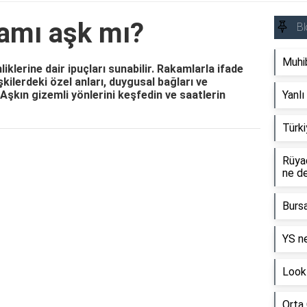
lamı aşk mı?
Bl
Muhib
liklerine dair ipuçları sunabilir. Rakamlarla ifade
işkilerdeki özel anları, duygusal bağları ve
 Aşkın gizemli yönlerini keşfedin ve saatlerin
Yanlı
Türki
Reklam Alanı
Rüyad
ne d
Burs
YS ne
Look 
Orta 