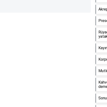
Akrep
Pres
Reklam Alanı
Rüyad
yata
Kayın
Korp
Mutlu
Kahv
dem
Sonuç