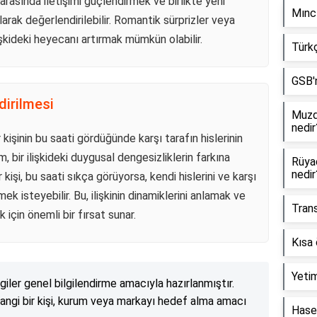
 arasında iletişimi güçlendirmek ve birlikte yeni
Mıncı
arak değerlendirilebilir. Romantik sürprizler veya
ilişkideki heyecanı artırmak mümkün olabilir.
Türkç
GSB'n
dirilmesi
Muzda
nedir
 kişinin bu saati gördüğünde karşı tarafın hislerinin
, bir ilişkideki duygusal dengesizliklerin farkına
Rüya
nedir
r kişi, bu saati sıkça görüyorsa, kendi hislerini ve karşı
ek isteyebilir. Bu, ilişkinin dinamiklerini anlamak ve
Trans
için önemli bir fırsat sunar.
Kısa 
Yetim
lgiler genel bilgilendirme amacıyla hazırlanmıştır.
angi bir kişi, kurum veya markayı hedef alma amacı
Haset