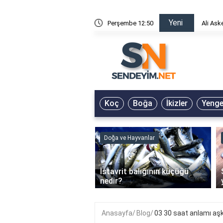
Yeni
risin Önü Sözleri
Perşembe 12:50
Ali Ask
Koç
Boğa
İkizler
Yeng
ve Hayvanlar
Doğa ve Hayvanlar
‹
li en çok hangi iklimde
İstavrit balığının küçüğü
r?
nedir?
Anasayfa
Blog
03 30 saat anlamı aş