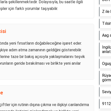
larla şekillenmektedir. Dolayısıyla, bu saatle ilgili
ler için farklı yorumlar taşıyabilir.
Z ile
Tılsi
isi
Aag a
atında yeni fırsatların doğabileceğine işaret eder.
İngil
lişkiye adım atma zamanının geldiğini gösterebilir.
anlat
irlerine taze bir bakış açısıyla yaklaşmalarını teşvik
orunların geride bırakılması ve birlikte yeni anılar
Oguş
Rüya
görm
Seviy
me
9112
iftler için rutinin dışına çıkma ve ilişkiyi canlandırma