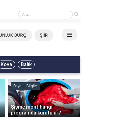
›
Mirkelam - Tavla Sözleri
ÜNLÜK BURÇ
ŞİİR
Kova
Balık
Faydalı Bilgiler
Faydalı Bilgiler
›
Şişme mont hangi
programda kurutulur?
Şofben suyu neden ısı