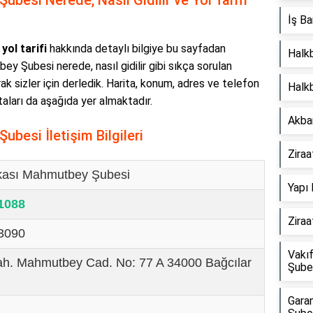
besi Nerede, Nasıl Gidilir ve Yol Tarifi
İş Ba
ol tarifi
hakkında detaylı bilgiye bu sayfadan
Halk
bey Şubesi nerede, nasıl gidilir gibi sıkça sorulan
rak sizler için derledik. Harita, konum, adres ve telefon
Halkb
otaları da aşağıda yer almaktadır.
Akba
besi İletişim Bilgileri
Zira
kası Mahmutbey Şubesi
Yapı 
 1088
Zira
 3090
Vakı
ah. Mahmutbey Cad. No: 77 A 34000 Bağcılar
Şube
Garan