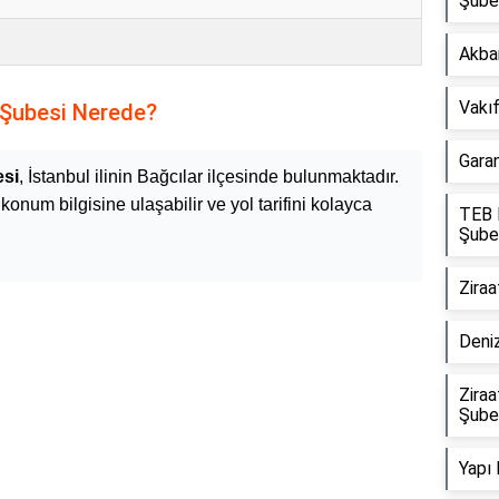
Şube
Akba
Vakı
 Şubesi Nerede?
Gara
esi
, İstanbul ilinin Bağcılar ilçesinde bulunmaktadır.
onum bilgisine ulaşabilir ve yol tarifini kolayca
TEB E
Şube
Ziraa
Deni
Ziraa
Şube
Yapı 