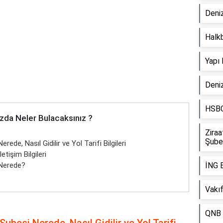
Deniz
Halk
Yapı
Deniz
HSBC
zda Neler Bulacaksınız ?
Zira
Şube
de, Nasıl Gidilir ve Yol Tarifi Bilgileri
tişim Bilgileri
 Nerede?
İNG 
Vakı
QNB 