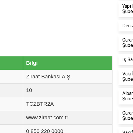
Yapı 
Şube
Deni
Garan
Şube
İş Ba
Bilgi
Vakıf
Ziraat Bankası A.Ş.
Şube
10
Alba
Şube
TCZBTR2A
Garan
www.ziraat.com.tr
Şube
0 850 220 0000
Vakı