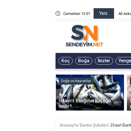
Yeni
risin Önü Sözleri
Cumartesi 13:51
Ali Ask
Koç
Boğa
İkizler
Yeng
ve Hayvanlar
Doğa ve Hayvanlar
‹
li en çok hangi iklimde
İstavrit balığının küçüğü
r?
nedir?
Anasayfa
Banka Şubeleri
Ziraat Ban