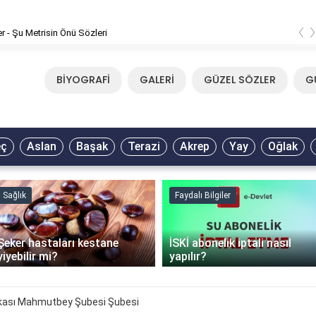
‹
er - Şu Metrisin Önü Sözleri
BİYOGRAFİ
GALERİ
GÜZEL SÖZLER
G
eç
Aslan
Başak
Terazi
Akrep
Yay
Oğlak
Sağlık
Faydalı Bilgiler
Şeker hastaları kestane
İSKİ abonelik iptali nasıl
yiyebilir mi?
yapılır?
kası Mahmutbey Şubesi Şubesi