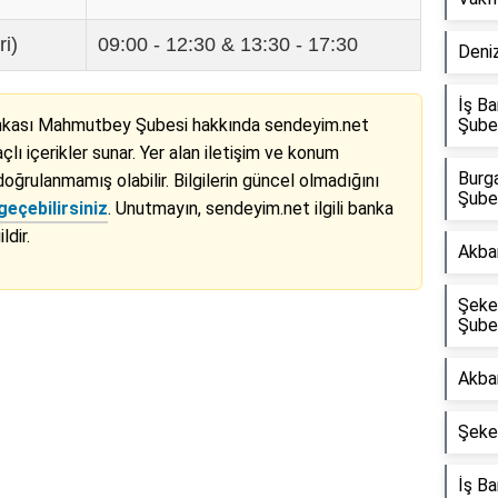
ri)
09:00 - 12:30 & 13:30 - 17:30
Deni
İş B
ankası Mahmutbey Şubesi hakkında sendeyim.net
Şube
lı içerikler sunar. Yer alan iletişim ve konum
Burg
doğrulanmamış olabilir. Bilgilerin güncel olmadığını
Şube
geçebilirsiniz
. Unutmayın, sendeyim.net ilgili banka
ldir.
Akba
Şeke
Şube
Reklam Alanı
Akban
Şeke
İş B