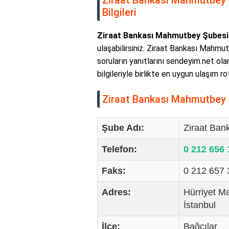
Ziraat Bankası Mahmutbey Şu
Bilgileri
Ziraat Bankası Mahmutbey Şubesi y
ulaşabilirsiniz. Ziraat Bankası Mahmut
soruların yanıtlarını sendeyim.net ola
bilgileriyle birlikte en uygun ulaşım r
Ziraat Bankası Mahmutbey Şu
Şube Adı:
Ziraat Ban
Telefon:
0 212 656
Faks:
0 212 657
Adres:
Hürriyet M
İstanbul
İlçe:
Bağcılar