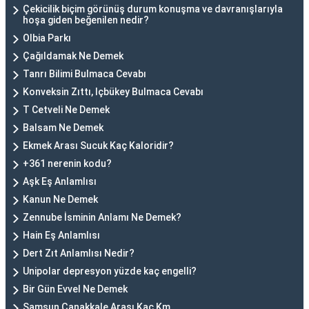
Çekicilik biçim görünüş durum konuşma ve davranışlarıyla
hoşa giden beğenilen nedir?
Olbia Parkı
Çağıldamak Ne Demek
Tanrı Bilimi Bulmaca Cevabı
Konveksin Zıttı, Içbükey Bulmaca Cevabı
T Cetveli Ne Demek
Balsam Ne Demek
Ekmek Arası Sucuk Kaç Kaloridir?
+361 nerenin kodu?
Aşk Eş Anlamlısı
Kanun Ne Demek
Zennube İsminin Anlamı Ne Demek?
Hain Eş Anlamlısı
Dert Zıt Anlamlısı Nedir?
Unipolar depresyon yüzde kaç engelli?
Bir Gün Evvel Ne Demek
Samsun Çanakkale Arası Kaç Km