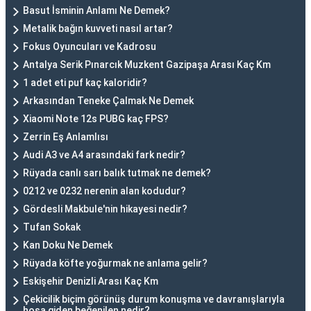
Basut İsminin Anlamı Ne Demek?
Metalik bağın kuvveti nasıl artar?
Fokus Oyuncuları ve Kadrosu
Antalya Serik Pınarcık Muzkent Gazipaşa Arası Kaç Km
1 adet eti puf kaç kaloridir?
Arkasından Teneke Çalmak Ne Demek
Xiaomi Note 12s PUBG kaç FPS?
Zerrin Eş Anlamlısı
Audi A3 ve A4 arasındaki fark nedir?
Rüyada canlı sarı balık tutmak ne demek?
0212 ve 0232 nerenin alan kodudur?
Gördesli Makbule'nin hikayesi nedir?
Tufan Sokak
Kan Doku Ne Demek
Rüyada köfte yoğurmak ne anlama gelir?
Eskişehir Denizli Arası Kaç Km
Çekicilik biçim görünüş durum konuşma ve davranışlarıyla
hoşa giden beğenilen nedir?