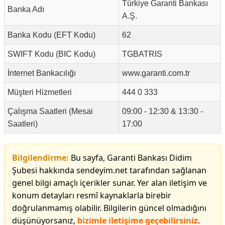
Türkiye Garanti Bankası
Banka Adı
A.Ş.
Banka Kodu (EFT Kodu)
62
SWIFT Kodu (BIC Kodu)
TGBATRIS
İnternet Bankacılığı
www.garanti.com.tr
Müşteri Hizmetleri
444 0 333
Çalışma Saatleri (Mesai
09:00 - 12:30 & 13:30 -
Saatleri)
17:00
Bilgilendirme:
Bu sayfa, Garanti Bankası Didim
Şubesi hakkında sendeyim.net tarafından sağlanan
genel bilgi amaçlı içerikler sunar. Yer alan iletişim ve
konum detayları resmî kaynaklarla birebir
doğrulanmamış olabilir. Bilgilerin güncel olmadığını
düşünüyorsanız,
bizimle iletişime geçebilirsiniz
.