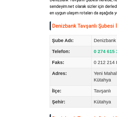
sendeyim.net olarak sizler için derledi
en uygun ulaşım rotaları da aşağıda y
Denizbank Tavşanlı Şubesi İl
Şube Adı:
Denizbank 
Telefon:
0 274 615
Faks:
0 212 214
Adres:
Yeni Mahal
Kütahya
İlçe:
Tavşanlı
Şehir:
Kütahya