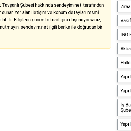
 Tavşanlı Şubesi hakkında sendeyim.net tarafından
Ziraa
r sunar. Yer alan iletişim ve konum detayları resmî
abilir. Bilgilerin güncel olmadığını düşünüyorsanız,
Vakı
Unutmayın, sendeyim.net ilgili banka ile doğrudan bir
İNG B
Akba
Halk
Reklam Alanı
Yapı 
Yapı 
İş Ba
Şube
Yapı 