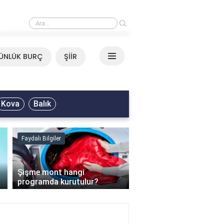
›
Mirkelam - Tavla Sözleri
ÜNLÜK BURÇ
ŞİİR
Kova
Balık
Faydalı Bilgiler
Faydalı Bilgiler
›
Şişme mont hangi
programda kurutulur?
Şofben suyu neden ısı