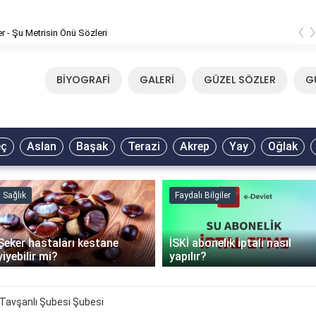
‹
er - Şu Metrisin Önü Sözleri
BİYOGRAFİ
GALERİ
GÜZEL SÖZLER
G
eç
Aslan
Başak
Terazi
Akrep
Yay
Oğlak
Sağlık
Faydalı Bilgiler
Şeker hastaları kestane
İSKİ abonelik iptali nasıl
yiyebilir mi?
yapılır?
Tavşanlı Şubesi Şubesi