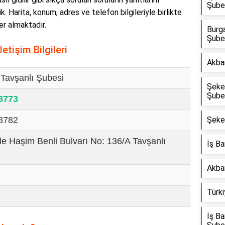
Şube
k. Harita, konum, adres ve telefon bilgileriyle birlikte
er almaktadır.
Burg
Şube
etişim Bilgileri
Akba
Tavşanlı Şubesi
Şeke
Şube
 3773
 8782
Şeke
le Haşim Benli Bulvarı No: 136/A Tavşanlı
İş B
Akban
Türki
İş B