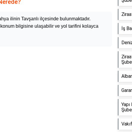
Şube
 Nerede?
Ziraa
ahya ilinin Tavşanlı ilçesinde bulunmaktadır.
onum bilgisine ulaşabilir ve yol tarifini kolayca
İş Ba
Deni
Zira
Şube
Alba
Garan
Yapı 
Şube
Vakı