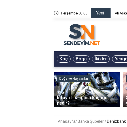
Yeni
risin Önü Sözleri
Perşembe 03:05
Ali Ask
Koç
Boğa
İkizler
Yeng
ve Hayvanlar
Doğa ve Hayvanlar
‹
li en çok hangi iklimde
İstavrit balığının küçüğü
r?
nedir?
Anasayfa
Banka Şubeleri
Denizbank 