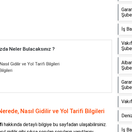
Garan
Şube
İş Ba
Vakıf
Şube
zda Neler Bulacaksınız ?
Alba
ıl Gidilir ve Yol Tarifi Bilgileri
Şube
lgileri
Garan
Şube
Vakı
ede, Nasıl Gidilir ve Yol Tarifi Bilgileri
Deni
fi
hakkında detaylı bilgiye bu sayfadan ulaşabilirsiniz.
İş B
 gidilir gibi sıkça sorulan soruların yanıtlarını