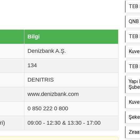
TEB B
QNB 
Bilgi
TEB İ
Denizbank A.Ş.
Kuvey
134
TEB 
DENITRIS
Yapı 
Şube
www.denizbank.com
Kuve
0 850 222 0 800
Şeke
ri)
09:00 - 12:30 & 13:30 - 17:00
Ziraa