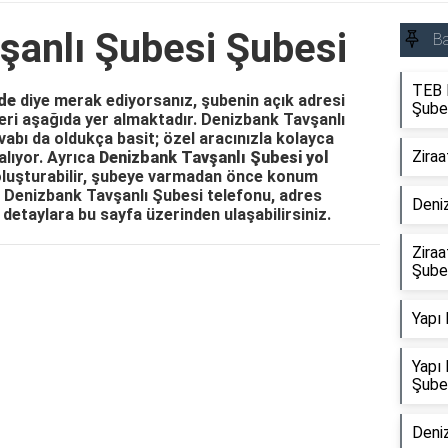
şanlı Şubesi Şubesi
Ba
TEB E
de
diye merak ediyorsanız, şubenin açık adresi
Şube
leri aşağıda yer almaktadır. Denizbank Tavşanlı
vabı da oldukça basit; özel aracınızla kolayca
Ziraa
alıyor. Ayrıca
Denizbank Tavşanlı Şubesi yol
 oluşturabilir, şubeye varmadan önce konum
iz. Denizbank Tavşanlı Şubesi telefonu, adres
Deni
 detaylara bu sayfa üzerinden ulaşabilirsiniz.
Ziraa
Şube
Reklam Alanı
Yapı 
Yapı 
Şube
Deni