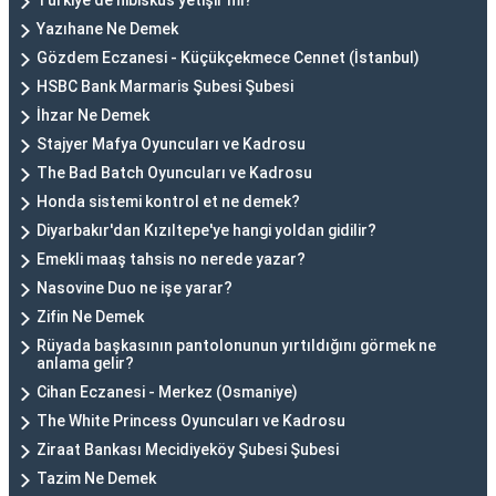
Türkiye'de hibisküs yetişir mi?
Yazıhane Ne Demek
Gözdem Eczanesi - Küçükçekmece Cennet (İstanbul)
HSBC Bank Marmaris Şubesi Şubesi
İhzar Ne Demek
Stajyer Mafya Oyuncuları ve Kadrosu
The Bad Batch Oyuncuları ve Kadrosu
Honda sistemi kontrol et ne demek?
Diyarbakır'dan Kızıltepe'ye hangi yoldan gidilir?
Emekli maaş tahsis no nerede yazar?
Nasovine Duo ne işe yarar?
Zifin Ne Demek
Rüyada başkasının pantolonunun yırtıldığını görmek ne
anlama gelir?
Cihan Eczanesi - Merkez (Osmaniye)
The White Princess Oyuncuları ve Kadrosu
Ziraat Bankası Mecidiyeköy Şubesi Şubesi
Tazim Ne Demek