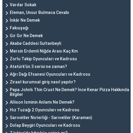
Vardar Sokak
Eleman, Unsur Bulmaca Cevabı
İnkâr Ne Demek
Fakıuşağı
Gır Gır Ne Demek
Akabe Caddesi Sultanbeyli
Mersin Erdemli Niğde Arası Kaç Km
Zorlu Takip Oyuncuları ve Kadrosu
Atatürk'ün 3 serisi ne zaman?
Ağrı Dağı Efsanesi Oyuncuları ve Kadrosu
Ziraat kurumsal giriş nasıl yapılır?
Papa John’s Thin Crust Ne Demek? İnce Kenar Pizza Hakkında
Bilgiler
Allison İsminin Anlamı Ne Demek?
Hız Tuzağı 2 Oyuncuları ve Kadrosu
Sarıveliler Noterliği - Sarıveliler (Karaman)
Dolap Beygiri Oyuncuları ve Kadrosu