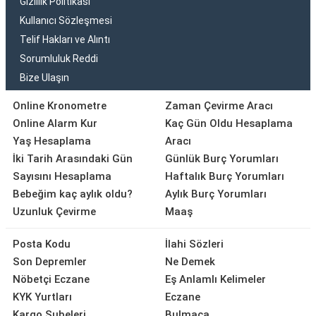
Gizlilik Politikası
Kullanıcı Sözleşmesi
Telif Hakları ve Alıntı
Sorumluluk Reddi
Bize Ulaşın
Online Kronometre
Zaman Çevirme Aracı
Online Alarm Kur
Kaç Gün Oldu Hesaplama
Yaş Hesaplama
Aracı
İki Tarih Arasındaki Gün
Günlük Burç Yorumları
Sayısını Hesaplama
Haftalık Burç Yorumları
Bebeğim kaç aylık oldu?
Aylık Burç Yorumları
Uzunluk Çevirme
Maaş
Posta Kodu
İlahi Sözleri
Son Depremler
Ne Demek
Nöbetçi Eczane
Eş Anlamlı Kelimeler
KYK Yurtları
Eczane
Kargo Şubeleri
Bulmaca