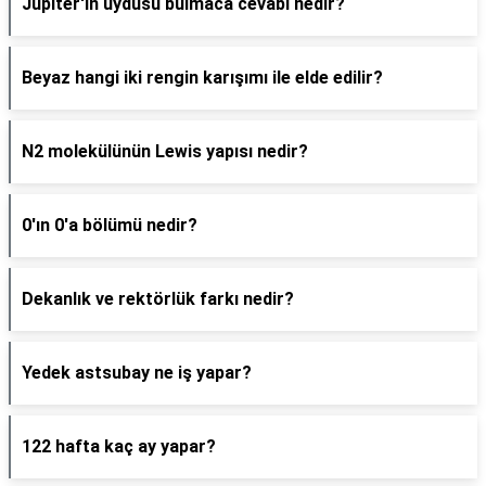
Jüpiter'in uydusu bulmaca cevabı nedir?
Beyaz hangi iki rengin karışımı ile elde edilir?
N2 molekülünün Lewis yapısı nedir?
0'ın 0'a bölümü nedir?
Dekanlık ve rektörlük farkı nedir?
Yedek astsubay ne iş yapar?
122 hafta kaç ay yapar?