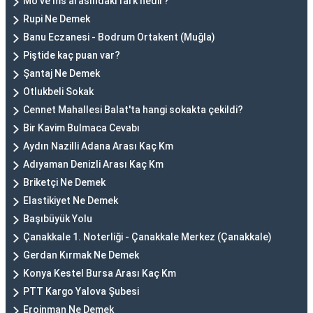
Mö ve ms arasındaki fark nedir?
Rupi Ne Demek
Banu Eczanesi - Bodrum Ortakent (Muğla)
Piştide kaç puan var?
Şantaj Ne Demek
Otlukbeli Sokak
Cennet Mahallesi Balat'ta hangi sokakta çekildi?
Bir Kavim Bulmaca Cevabı
Aydın Nazilli Adana Arası Kaç Km
Adıyaman Denizli Arası Kaç Km
Briketçi Ne Demek
Elastikiyet Ne Demek
Başıbüyük Yolu
Çanakkale 1. Noterliği - Çanakkale Merkez (Çanakkale)
Gerdan Kırmak Ne Demek
Konya Kestel Bursa Arası Kaç Km
PTT Kargo Yalova Şubesi
Eroinman Ne Demek