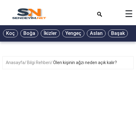
×
☰
BİYOGRAFİ
Koç
Boğa
İkizler
Yengeç
Aslan
Başak
T
GALERİ
GÜZEL
SÖZLER
Anasayfa
Bilgi Rehberi
Ölen kişinin ağzı neden açık kalır?
GÜNLÜK
BURÇ
ŞİİR
RÜYA
TABİRLERİ
TÜRKÜ
SÖZLERİ
YEMEK