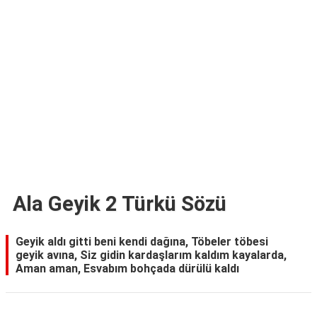
TARİFLERİ
HİKAYELER
Bize
Ulaşın
Ala Geyik 2 Türkü Sözü
Geyik aldı gitti beni kendi dağına, Töbeler töbesi
geyik avına, Siz gidin kardaşlarım kaldım kayalarda,
Aman aman, Esvabım bohçada dürülü kaldı