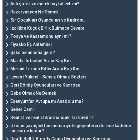
Aslı şafak ve melek baykal evli mi?
Rezervasyon Ne Demek
Sır Çocukları Oyuncuları ve Kadrosu
İzcilikte Küçük Birlik Bulmaca Cevabı
Tosya ve Kastamonu aynı mı?
Fiyasko Eş Anlamlısı
Şako ne anlama gelir?
Mardin İstanbul Arası Kaç Km
Mersin Tarsus Bitlis Arası Kaç Km
Levent Yüksel - Sensiz Olmaz Sözleri
Geri Dönüş Oyuncuları ve Kadrosu
Gebe Olmak Ne Demek
Esenyurt'un Avrupa mı Anadolu mu?
Seher Cami
Realist ve realistik arasındaki fark nedir?
Uzman çavuşluktan memuriyete geçenlerin derece kademe
süresi ne kadar?
Death Bell 2 Bloody Camp Oyuncuları ve Kadrosu