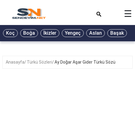
×
☰
BİYOGRAFİ
Koç
Boğa
İkizler
Yengeç
Aslan
Başak
T
GALERİ
GÜZEL
SÖZLER
Anasayfa
Türkü Sözleri
Ay Doğar Aşar Gider Türkü Sözü
GÜNLÜK
BURÇ
ŞİİR
RÜYA
TABİRLERİ
TÜRKÜ
SÖZLERİ
YEMEK