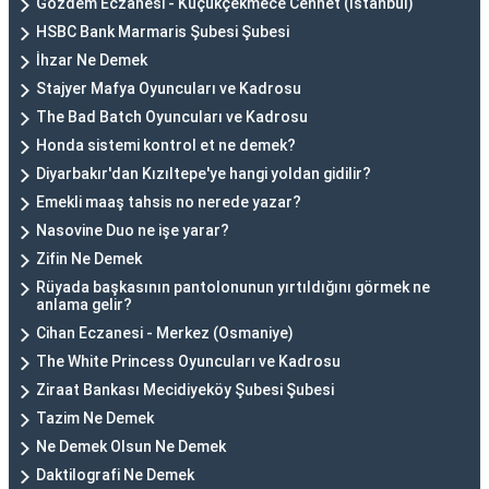
Gözdem Eczanesi - Küçükçekmece Cennet (İstanbul)
HSBC Bank Marmaris Şubesi Şubesi
İhzar Ne Demek
Stajyer Mafya Oyuncuları ve Kadrosu
The Bad Batch Oyuncuları ve Kadrosu
Honda sistemi kontrol et ne demek?
Diyarbakır'dan Kızıltepe'ye hangi yoldan gidilir?
Emekli maaş tahsis no nerede yazar?
Nasovine Duo ne işe yarar?
Zifin Ne Demek
Rüyada başkasının pantolonunun yırtıldığını görmek ne
anlama gelir?
Cihan Eczanesi - Merkez (Osmaniye)
The White Princess Oyuncuları ve Kadrosu
Ziraat Bankası Mecidiyeköy Şubesi Şubesi
Tazim Ne Demek
Ne Demek Olsun Ne Demek
Daktilografi Ne Demek