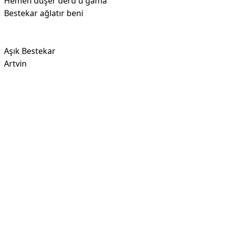
Hemen düşer derd ü gama
Bestekar ağlatır beni
Aşık Bestekar
Artvin
Reklam Alanı