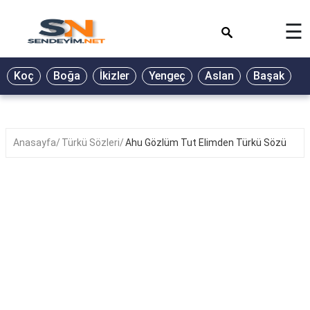
×
☰
BİYOGRAFİ
Koç
Boğa
İkizler
Yengeç
Aslan
Başak
T
GALERİ
GÜZEL
SÖZLER
Anasayfa
Türkü Sözleri
Ahu Gözlüm Tut Elimden Türkü Sözü
GÜNLÜK
BURÇ
ŞİİR
RÜYA
TABİRLERİ
TÜRKÜ
SÖZLERİ
YEMEK