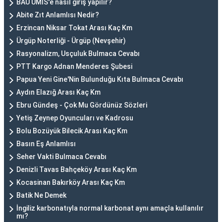
BAU UMİS'e nasıl giriş yapılır?
Abite Zıt Anlamlısı Nedir?
Erzincan Niksar Tokat Arası Kaç Km
Ürgüp Noterliği - Ürgüp (Nevşehir)
Rasyonalizm, Usçuluk Bulmaca Cevabı
PTT Kargo Adnan Menderes Şubesi
Papua Yeni Gine'Nin Bulunduğu Kıta Bulmaca Cevabı
Aydın Elazığ Arası Kaç Km
Ebru Gündeş - Çok Mu Gördünüz Sözleri
Yetiş Zeynep Oyuncuları ve Kadrosu
Bolu Bozüyük Bilecik Arası Kaç Km
Basın Eş Anlamlısı
Seher Vakti Bulmaca Cevabı
Denizli Tavas Bahçeköy Arası Kaç Km
Kocasinan Bakırköy Arası Kaç Km
Batik Ne Demek
İngiliz karbonatıyla normal karbonat aynı amaçla kullanılır
mı?