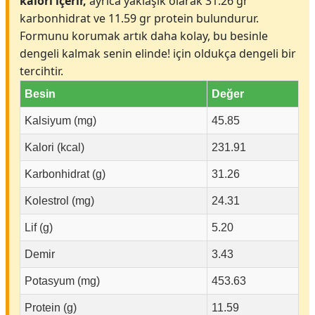
kalori içerir,
ayrıca yaklaşık olarak 31.26 gr
karbonhidrat ve 11.59 gr protein bulundurur.
Formunu korumak artık daha kolay, bu besinle
dengeli kalmak senin elinde! için oldukça dengeli bir
tercihtir.
Besin
Değer
Kalsiyum (mg)
45.85
Kalori (kcal)
231.91
Karbonhidrat (g)
31.26
Kolestrol (mg)
24.31
Lif (g)
5.20
Demir
3.43
Potasyum (mg)
453.63
Protein (g)
11.59