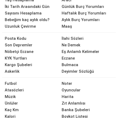
Yaş Hesaplama
Aracı
İki Tarih Arasındaki Gün
Günlük Burç Yorumları
Sayısını Hesaplama
Haftalık Burç Yorumları
Bebeğim kaç aylık oldu?
Aylık Burç Yorumları
Uzunluk Çevirme
Maaş
Posta Kodu
İlahi Sözleri
Son Depremler
Ne Demek
Nöbetçi Eczane
Eş Anlamlı Kelimeler
KYK Yurtları
Eczane
Kargo Şubeleri
Bulmaca
Askerlik
Deyimler Sözlüğü
Futbol
Noter
Atasözleri
Oyuncular
Müzik
Harita
Ünlüler
Zıt Anlamlısı
Kaç Km
Banka Şubeleri
Kalori
Boykot Listesi