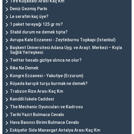
Tire Kuşadası Arası Kaç Km
Deniz Gezmiş Parkı
Le serafim kaç üye?
1 paket tereyağı 125 gr mı?
Stabil durum ne demek tıpta?
Avrupa Kale Eczanesi - Zeytinburnu Topkapı (İstanbul)
Başkent Üniversitesi Adana Uyg. ve Araşt. Merkezi – Kışla
Sağlık Yerleşkesi
Twitter hesabı gizliye alınca ne olur?
Rika Ne Demek
Kongre Eczanesi - Yakutiye (Erzurum)
Rüyada karışık turşu kurmak ne demek?
Trabzon Rize Arası Kaç Km
Kandilli İskele Caddesi
The Mechanic Oyuncuları ve Kadrosu
Tarihi Yazıt Bulmaca Cevabı
Hava Basıncı Birimi Bulmaca Cevabı
Eskişehir Side Manavgat Antalya Arası Kaç Km