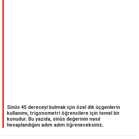
TARİFLERİ
HİKAYELER
Bize
Ulaşın
Sinüs 45 dereceyi bulmak için özel dik üçgenlerin
kullanımı, trigonometri öğrencilere için temel bir
konudur. Bu yazıda, sinüs değerinin nasıl
hesaplandığını adım adım öğreneceksiniz.