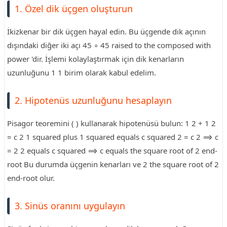
1. Özel dik üçgen oluşturun
İkizkenar bir dik üçgen hayal edin. Bu üçgende dik açının
dışındaki diğer iki açı 45 ∘ 45 raised to the composed with
power 'dir. İşlemi kolaylaştırmak için dik kenarların
uzunluğunu 1 1 birim olarak kabul edelim.
2. Hipotenüs uzunluğunu hesaplayın
Pisagor teoremini ( ) kullanarak hipotenüsü bulun: 1 2 + 1 2
= c 2 1 squared plus 1 squared equals c squared 2 = c 2 ⟹ c
= 2 2 equals c squared ⟹ c equals the square root of 2 end-
root Bu durumda üçgenin kenarları ve 2 the square root of 2
end-root olur.
3. Sinüs oranını uygulayın