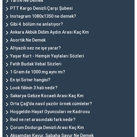
Tarife Ne Demek
PTT Kargo Denizli Çarşı Şubesi
Instagram 1080x1350 ne demek?
Gibi 4. bölüm ne anlatıyor?
Ankara Akbük Didim Aydın Arası Kaç Km
Asortik Ne Demek
Altyazili sez ne işe yarar?
Yaşar Kurt - Hemşin Yaylaları Sözleri
Fatih Budak Vebal Sözleri
1 Gram ile 1000 mg aynı mı?
En iyi Sotwr hangisi?
Look fiilinin 3 hali nedir?
Sakarya Gebze Kocaeli Arası Kaç Km
Orta Çağ'da nasıl yazılır örnek cümleler?
Hoşgeldin Hayat Oyuncuları ve Kadrosu
Red ve ret arasındaki fark nedir?
Çorum Dodurga Denizli Arası Kaç Km
Akşamdan Kavur, Sabaha Savur Ne Demek