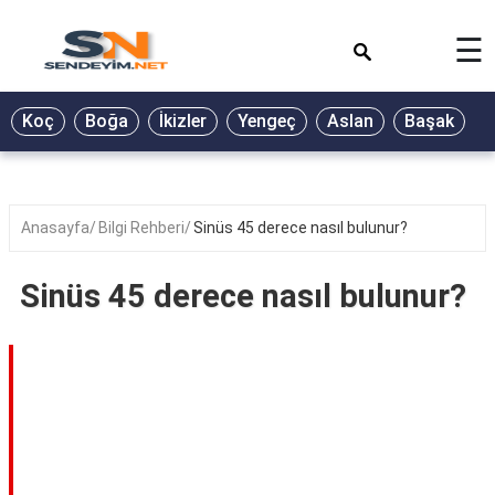
×
☰
BİYOGRAFİ
Koç
Boğa
İkizler
Yengeç
Aslan
Başak
T
GALERİ
GÜZEL
SÖZLER
Anasayfa
Bilgi Rehberi
Sinüs 45 derece nasıl bulunur?
GÜNLÜK
BURÇ
Sinüs 45 derece nasıl bulunur?
ŞİİR
RÜYA
TABİRLERİ
TÜRKÜ
SÖZLERİ
YEMEK