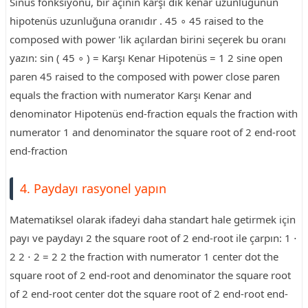
Sinüs fonksiyonu, bir açının karşı dik kenar uzunluğunun
hipotenüs uzunluğuna oranıdır . 45 ∘ 45 raised to the
composed with power 'lik açılardan birini seçerek bu oranı
yazın: sin ( 45 ∘ ) = Karşı Kenar Hipotenüs = 1 2 sine open
paren 45 raised to the composed with power close paren
equals the fraction with numerator Karşı Kenar and
denominator Hipotenüs end-fraction equals the fraction with
numerator 1 and denominator the square root of 2 end-root
end-fraction
4. Paydayı rasyonel yapın
Matematiksel olarak ifadeyi daha standart hale getirmek için
payı ve paydayı 2 the square root of 2 end-root ile çarpın: 1 ⋅
2 2 ⋅ 2 = 2 2 the fraction with numerator 1 center dot the
square root of 2 end-root and denominator the square root
of 2 end-root center dot the square root of 2 end-root end-