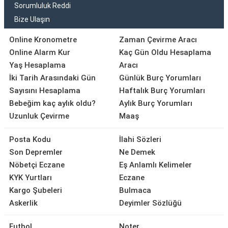
Sorumluluk Reddi
Bize Ulaşın
Online Kronometre
Zaman Çevirme Aracı
Online Alarm Kur
Kaç Gün Oldu Hesaplama
Yaş Hesaplama
Aracı
İki Tarih Arasındaki Gün
Günlük Burç Yorumları
Sayısını Hesaplama
Haftalık Burç Yorumları
Bebeğim kaç aylık oldu?
Aylık Burç Yorumları
Uzunluk Çevirme
Maaş
Posta Kodu
İlahi Sözleri
Son Depremler
Ne Demek
Nöbetçi Eczane
Eş Anlamlı Kelimeler
KYK Yurtları
Eczane
Kargo Şubeleri
Bulmaca
Askerlik
Deyimler Sözlüğü
Futbol
Noter