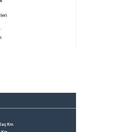
ik
leri
r
m
Kaç Km