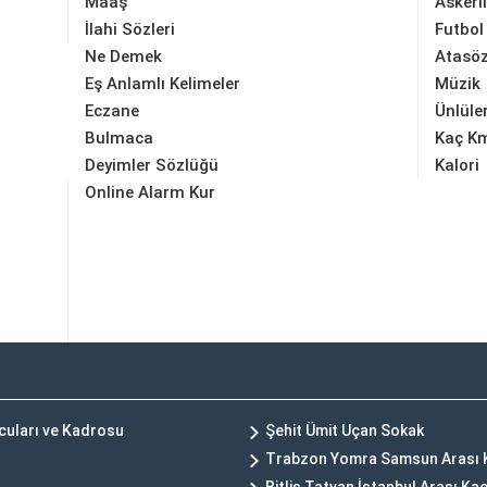
Maaş
Askerl
İlahi Sözleri
Futbol
Ne Demek
Atasöz
Eş Anlamlı Kelimeler
Müzik
Eczane
Ünlüle
Bulmaca
Kaç K
Deyimler Sözlüğü
Kalori
Online Alarm Kur
ncuları ve Kadrosu
Şehit Ümit Uçan Sokak
Trabzon Yomra Samsun Arası 