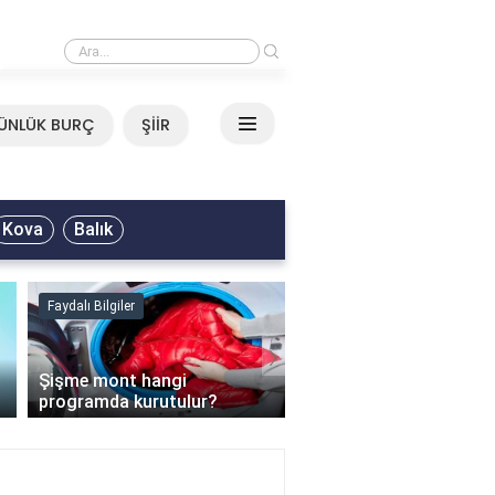
›
Mirkelam - Tavla Sözleri
ÜNLÜK BURÇ
ŞİİR
Kova
Balık
Faydalı Bilgiler
Faydalı Bilgiler
›
Şişme mont hangi
programda kurutulur?
Şofben suyu neden ısı