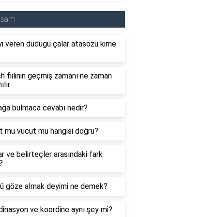
aşam
i veren düdügü çalar atasözü kime
 fiilinin geçmiş zamanı ne zaman
ılır
ağa bulmaca cevabı nedir?
t mu vucut mu hangisi doğru?
ar ve belirteçler arasındaki fark
?
ü göze almak deyimi ne demek?
inasyon ve koordine aynı şey mi?