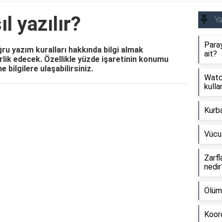
l yazılır?
Y
Paray
ğru yazım kuralları hakkında bilgi almak
ait?
erlik edecek. Özellikle yüzde işaretinin konumu
 bilgilere ulaşabilirsiniz.
Watch
kullan
Reklam Alanı
Kurb
Vücu
Zarfl
nedir
Ölüm
Koord