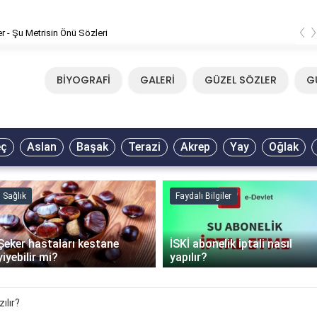
‹
er - Şu Metrisin Önü Sözleri
BİYOGRAFİ
GALERİ
GÜZEL SÖZLER
G
eç
Aslan
Başak
Terazi
Akrep
Yay
Oğlak
Sağlık
Faydalı Bilgiler
Şeker hastaları kestane
İSKİ abonelik iptali nasıl
yiyebilir mi?
yapılır?
ılır?