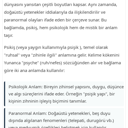
dünyasını yansıtan çeşitli boyutları kapsar. Aynı zamanda,
doğaüstü yetenekler iddialarıyla da ilişkilendirilir ve
paranormal olayları ifade eden bir çerçeve sunar. Bu
bağlamda, psikiş, hem psikolojik hem de mistik bir anlam
taşır.
Psikiş (veya yaygın kullanımıyla psişik ), temel olarak
"ruhsal" veya "zihinle ilgili" anlamına gelir. Kelime kökenini
Yunanca "psyche" (ruh/nefes) sözcüğünden alır ve bağlama
göre iki ana anlamda kullanılır:
Psikolojik Anlam: Bireyin zihinsel yapısını, duygu, düşünce
ve algı süreçlerini ifade eder. Örneğin "psişik yapı", bir
kişinin zihninin işleyiş biçimini tanımlar.
Paranormal Anlam: Doğaüstü yetenekleri, beş duyu
dışında algılanan fenomenleri (telepati, durugörü vb.)
veya medyumik özellikleri belirtmek için kullanılır.