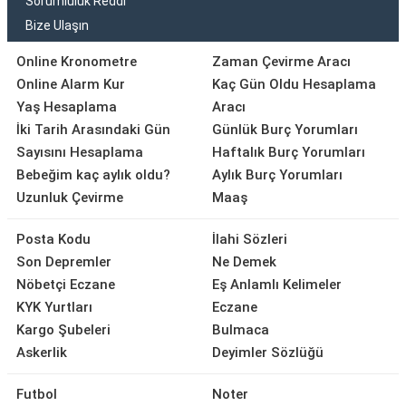
Sorumluluk Reddi
Bize Ulaşın
Online Kronometre
Zaman Çevirme Aracı
Online Alarm Kur
Kaç Gün Oldu Hesaplama
Yaş Hesaplama
Aracı
İki Tarih Arasındaki Gün
Günlük Burç Yorumları
Sayısını Hesaplama
Haftalık Burç Yorumları
Bebeğim kaç aylık oldu?
Aylık Burç Yorumları
Uzunluk Çevirme
Maaş
Posta Kodu
İlahi Sözleri
Son Depremler
Ne Demek
Nöbetçi Eczane
Eş Anlamlı Kelimeler
KYK Yurtları
Eczane
Kargo Şubeleri
Bulmaca
Askerlik
Deyimler Sözlüğü
Futbol
Noter