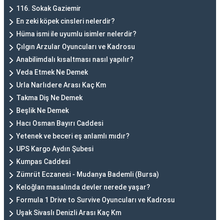
116. Sokak Gaziemir
En zeki köpek cinsleri nelerdir?
Hüma ismi ile uyumlu isimler nelerdir?
Çılgın Arzular Oyuncuları ve Kadrosu
Anabilimdalı kısaltması nasıl yapılır?
Veda Etmek Ne Demek
Urla Narlıdere Arası Kaç Km
Takma Diş Ne Demek
Beşlik Ne Demek
Hacı Osman Bayırı Caddesi
Yetenek ve beceri eş anlamlı mıdır?
UPS Kargo Aydın Şubesi
Kumpas Caddesi
Zümrüt Eczanesi - Mudanya Bademli (Bursa)
Keloğlan masalında devler nerede yaşar?
Formula 1 Drive to Survive Oyuncuları ve Kadrosu
Uşak Sivaslı Denizli Arası Kaç Km