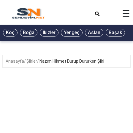
×
☰
BİYOGRAFİ
Koç
Boğa
İkizler
Yengeç
Aslan
Başak
T
GALERİ
GÜZEL
SÖZLER
Anasayfa
Şiirler
Nazım Hikmet Durup Dururken Şiiri
GÜNLÜK
BURÇ
ŞİİR
RÜYA
TABİRLERİ
TÜRKÜ
SÖZLERİ
YEMEK