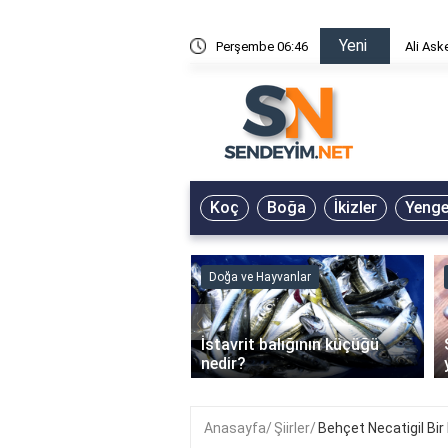
Yeni
risin Önü Sözleri
Perşembe 06:46
Ali Ask
Koç
Boğa
İkizler
Yeng
ve Hayvanlar
Doğa ve Hayvanlar
‹
li en çok hangi iklimde
İstavrit balığının küçüğü
r?
nedir?
Anasayfa
Şiirler
Behçet Necatigil Bir 