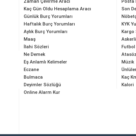
Zaman Çevirme Aracı
Posta
Kaç Gün Oldu Hesaplama Aracı
Son D
Günlük Burç Yorumları
Nöbetç
Haftalık Burç Yorumları
KYK Yu
Aylık Burç Yorumları
Kargo 
Maaş
Askerl
İlahi Sözleri
Futbol
Ne Demek
Atasöz
Eş Anlamlı Kelimeler
Müzik
Eczane
Ünlüle
Bulmaca
Kaç K
Deyimler Sözlüğü
Kalori
Online Alarm Kur