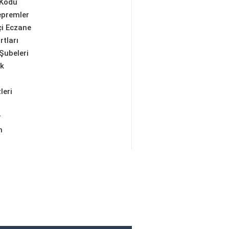
 Kodu
epremler
i Eczane
rtları
Şubeleri
ik
leri
r
m