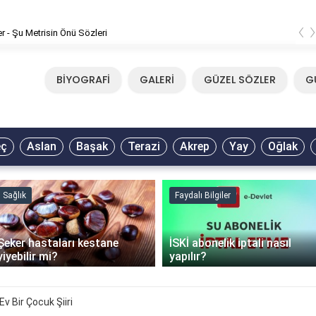
‹
er - Şu Metrisin Önü Sözleri
BİYOGRAFİ
GALERİ
GÜZEL SÖZLER
G
eç
Aslan
Başak
Terazi
Akrep
Yay
Oğlak
Sağlık
Faydalı Bilgiler
Şeker hastaları kestane
İSKİ abonelik iptali nasıl
yiyebilir mi?
yapılır?
Ev Bir Çocuk Şiiri