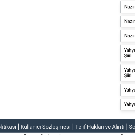
Nazım
Nazım
Nazım
Yahy
Şiiri
Yahy
Şiiri
Yahya
Yahya
olitikası
Kullanıcı Sözleşmesi
Telif Hakları ve Alıntı
So