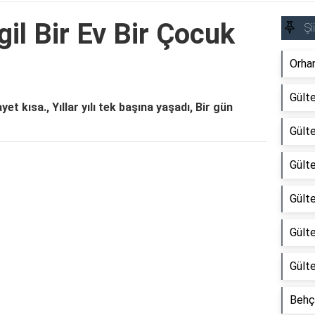
il Bir Ev Bir Çocuk
Şii
Orhan
Gülte
et kısa., Yıllar yılı tek başına yaşadı, Bir gün
Gültek
Gülte
Reklam Alanı
Gülte
Gülte
Gülte
Behçe