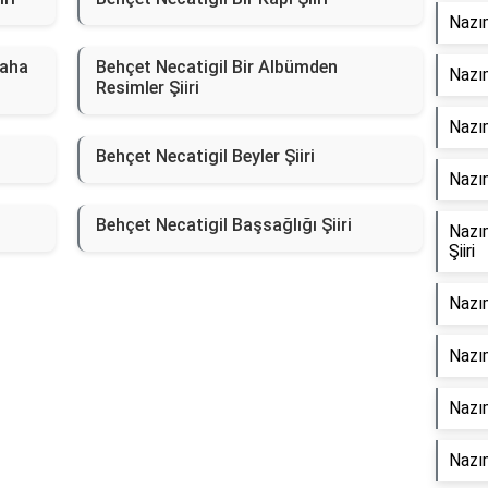
Nazım
Daha
Behçet Necatigil Bir Albümden
Nazım
Resimler Şiiri
Nazım
Behçet Necatigil Beyler Şiiri
Nazı
Behçet Necatigil Başsağlığı Şiiri
Nazı
Şiiri
Nazı
Nazı
Nazım
Nazı