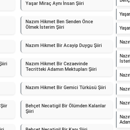
Behçe
Yaşar Miraç Aynı İnsan Şiiri
Yaşar
Nazım Hikmet Ben Senden Önce
Ölmek İsterim Şiiri
Yaşar
Nazı
Nazım Hikmet Bir Acayip Duygu Şiiri
Nazı
İsteri
iiri
Nazım Hikmet Bir Cezaevinde
Tecritteki Adamın Mektupları Şiiri
Nazım
Nazım Hikmet Bir Gemici Türküsü Şiiri
Nazım
Nazım
Şiir
Behçet Necatigil Bir Ölümden Kalanlar
Şiiri
Nazı
Adamı
ri
Behçet Necatigil Bir Kapı Şiiri