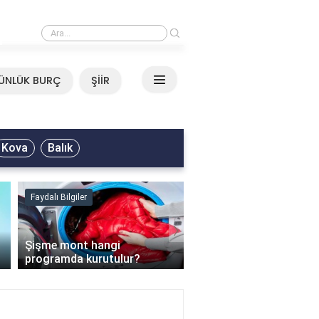
›
Mirkelam - Tavla Sözleri
ÜNLÜK BURÇ
ŞİİR
Kova
Balık
Faydalı Bilgiler
Faydalı Bilgiler
›
Şişme mont hangi
programda kurutulur?
Şofben suyu neden ısı