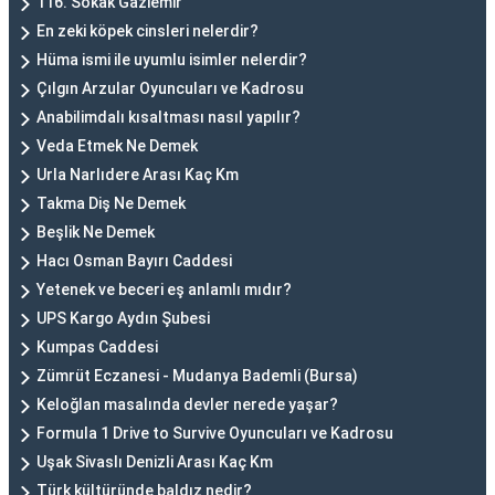
116. Sokak Gaziemir
En zeki köpek cinsleri nelerdir?
Hüma ismi ile uyumlu isimler nelerdir?
Çılgın Arzular Oyuncuları ve Kadrosu
Anabilimdalı kısaltması nasıl yapılır?
Veda Etmek Ne Demek
Urla Narlıdere Arası Kaç Km
Takma Diş Ne Demek
Beşlik Ne Demek
Hacı Osman Bayırı Caddesi
Yetenek ve beceri eş anlamlı mıdır?
UPS Kargo Aydın Şubesi
Kumpas Caddesi
Zümrüt Eczanesi - Mudanya Bademli (Bursa)
Keloğlan masalında devler nerede yaşar?
Formula 1 Drive to Survive Oyuncuları ve Kadrosu
Uşak Sivaslı Denizli Arası Kaç Km
Türk kültüründe baldız nedir?