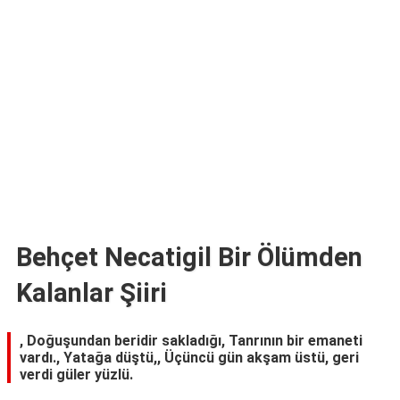
TARİFLERİ
HİKAYELER
Bize
Ulaşın
Behçet Necatigil Bir Ölümden
Kalanlar Şiiri
, Doğuşundan beridir sakladığı, Tanrının bir emaneti
vardı., Yatağa düştü,, Üçüncü gün akşam üstü, geri
verdi güler yüzlü.