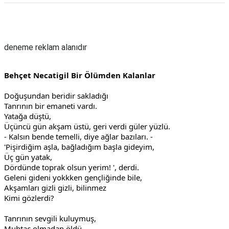
Reklam Alanı
deneme reklam alanıdır
Behçet Necatigil Bir Ölümden Kalanlar
Doğuşundan beridir sakladığı
Tanrının bir emaneti vardı.
Yatağa düştü,
Üçüncü gün akşam üstü, geri verdi güler yüzlü.
- Kalsın bende temelli, diye ağlar bazıları. -
'Pişirdiğim aşla, bağladığım başla gideyim,
Üç gün yatak,
Dördünde toprak olsun yerim! ', derdi.
Geleni gideni yokkken gençliğinde bile,
Akşamları gizli gizli, bilinmez
Kimi gözlerdi?
Tanrının sevgili kuluymuş,
Muhtaç olmadan öldü.