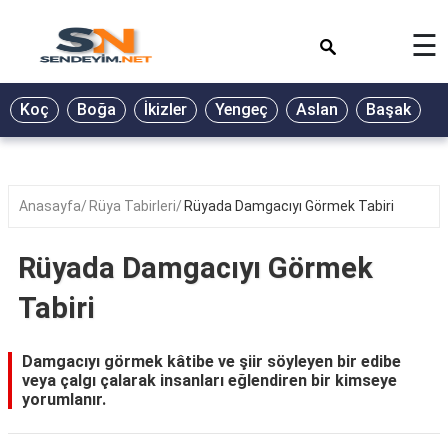
×
☰
BİYOGRAFİ
Koç
Boğa
İkizler
Yengeç
Aslan
Başak
T
GALERİ
GÜZEL
SÖZLER
Anasayfa
Rüya Tabirleri
Rüyada Damgacıyı Görmek Tabiri
GÜNLÜK
BURÇ
Rüyada Damgacıyı Görmek
ŞİİR
Tabiri
RÜYA
TABİRLERİ
Damgacıyı görmek kâtibe ve şiir söyleyen bir edibe
veya çalgı çalarak insanları eğlendiren bir kimseye
TÜRKÜ
yorumlanır.
SÖZLERİ
YEMEK