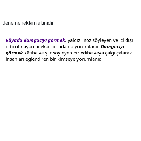
TARİFLERİ
Reklam Alanı
HİKAYELER
deneme reklam alanıdır
Bize
Ulaşın
Rüyada damgacıyı görmek
, yaldızlı söz söyleyen ve içi dışı
gibi olmayan hilekâr bir adama yorumlanır.
Damgacıyı
görmek
kâtibe ve şiir söyleyen bir edibe veya çalgı çalarak
insanları eğlendiren bir kimseye yorumlanır.
Reklam Alanı