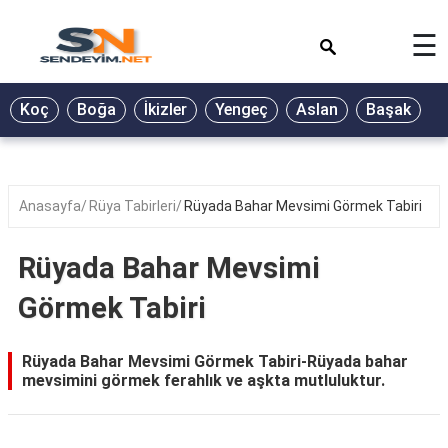
×
☰
BİYOGRAFİ
Koç
Boğa
İkizler
Yengeç
Aslan
Başak
T
GALERİ
GÜZEL
SÖZLER
Anasayfa
Rüya Tabirleri
Rüyada Bahar Mevsimi Görmek Tabiri
GÜNLÜK
BURÇ
Rüyada Bahar Mevsimi
ŞİİR
Görmek Tabiri
RÜYA
TABİRLERİ
Rüyada Bahar Mevsimi Görmek Tabiri-Rüyada bahar
mevsimini görmek ferahlık ve aşkta mutluluktur.
TÜRKÜ
SÖZLERİ
YEMEK