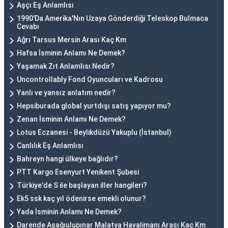
Aşçı Eş Anlamlısı
1990'Da Amerika'Nın Uzaya Gönderdiği Teleskop Bulmaca
Cevabı
Ağrı Tarsus Mersin Arası Kaç Km
Hafsa İsminin Anlamı Ne Demek?
Yaşamak Zıt Anlamlısı Nedir?
Uncontrollably Fond Oyuncuları ve Kadrosu
Yanlı ve yansız anlatım nedir?
Hepsiburada global yurtdışı satış yapıyor mu?
Zenan İsminin Anlamı Ne Demek?
Lotus Eczanesi - Beylikdüzü Yakuplu (İstanbul)
Canlılık Eş Anlamlısı
Bahreyn hangi ülkeye bağlıdır?
PTT Kargo Esenyurt Yenikent Şubesi
Türkiye'de S ile başlayan iller hangileri?
Ek5 ssk kaç yıl ödenirse emekli olunur?
Yada İsminin Anlamı Ne Demek?
Darende Aşağıulupınar Malatya Havalimanı Arası Kaç Km