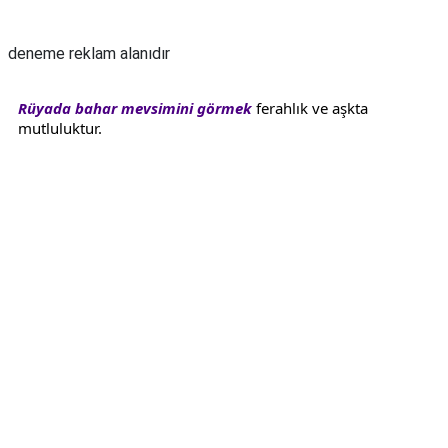
Reklam Alanı
TARİFLERİ
deneme reklam alanıdır
HİKAYELER
Bize
Rüyada bahar mevsimini görmek
ferahlık ve aşkta
Ulaşın
mutluluktur.
Reklam Alanı