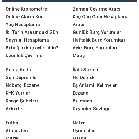
Online Kronometre
Zaman Çevirme Aracı
Online Alarm Kur
Kaç Gün Oldu Hesaplama
Yaş Hesaplama
Aracı
İki Tarih Arasındaki Gün
Günlük Burç Yorumları
Sayısını Hesaplama
Haftalık Burç Yorumları
Bebeğim kaç aylık oldu?
Aylık Burç Yorumları
Uzunluk Çevirme
Maaş
Posta Kodu
İlahi Sözleri
Son Depremler
Ne Demek
Nöbetçi Eczane
Eş Anlamlı Kelimeler
KYK Yurtları
Eczane
Kargo Şubeleri
Bulmaca
Askerlik
Deyimler Sözlüğü
Futbol
Noter
Atasözleri
Oyuncular
Müzik
Harita