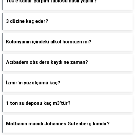
100'e kadar çarpım tablosu nasıl yapılır?
3 düzine kaç eder?
Kolonyanın içindeki alkol homojen mi?
Acıbadem obs ders kaydı ne zaman?
İzmir'in yüzölçümü kaç?
1 ton su deposu kaç m3'tür?
Matbanın mucidi Johannes Gutenberg kimdir?