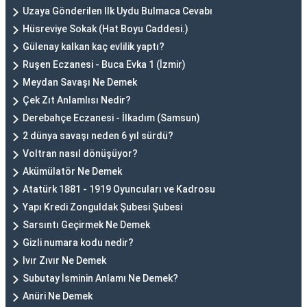
Uzaya Gönderilen Ilk Uydu Bulmaca Cevabı
Hüsreviye Sokak (Hat Boyu Caddesi.)
Gülenay kalkan kaç evlilik yaptı?
Ruşen Eczanesi - Buca Evka 1 (İzmir)
Meydan Savaşı Ne Demek
Çek Zıt Anlamlısı Nedir?
Derebahçe Eczanesi - İlkadım (Samsun)
2 dünya savaşı neden 6 yıl sürdü?
Voltran nasıl dönüşüyor?
Akümülatör Ne Demek
Atatürk 1881 - 1919 Oyuncuları ve Kadrosu
Yapı Kredi Zonguldak Şubesi Şubesi
Sarsıntı Geçirmek Ne Demek
Gizli numara kodu nedir?
Ivır Zıvır Ne Demek
Subutay İsminin Anlamı Ne Demek?
Anüri Ne Demek