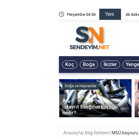
Yeni
risin Önü Sözleri
Perşembe 04:56
Ali Ask
Koç
Boğa
İkizler
Yeng
ve Hayvanlar
Doğa ve Hayvanlar
‹
li en çok hangi iklimde
İstavrit balığının küçüğü
r?
nedir?
Anasayfa
Bilgi Rehberi
MSÜ başvuru n