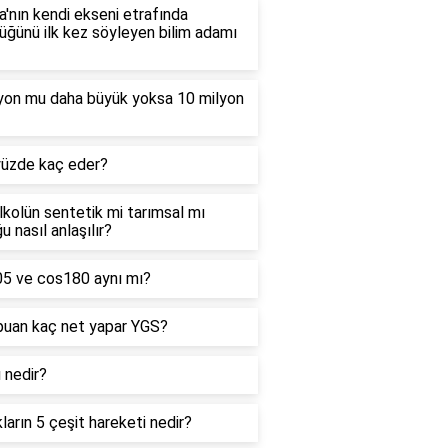
'nın kendi ekseni etrafında
ğünü ilk kez söyleyen bilim adamı
lyon mu daha büyük yoksa 10 milyon
yüzde kaç eder?
alkolün sentetik mi tarımsal mı
u nasıl anlaşılır?
05 ve cos180 aynı mı?
puan kaç net yapar YGS?
ı nedir?
kların 5 çeşit hareketi nedir?