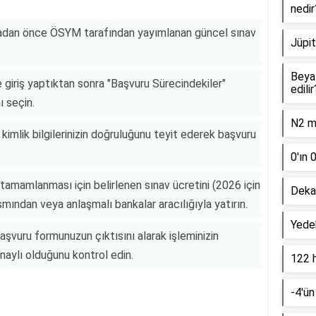
nedir
madan önce ÖSYM tarafından yayımlanan güncel sınav
Jüpit
Beyaz
 giriş yaptıktan sonra "Başvuru Sürecindekiler"
edilir
ı seçin.
N2 mo
e kimlik bilgilerinizin doğruluğunu teyit ederek başvuru
0'ın 
 tamamlanması için belirlenen sınav ücretini (2026 için
Dekan
ından veya anlaşmalı bankalar aracılığıyla yatırın.
Yede
aşvuru formunuzun çıktısını alarak işleminizin
naylı olduğunu kontrol edin.
122 
-4'ün