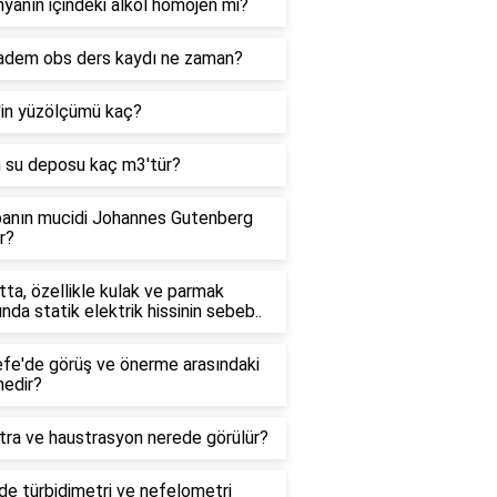
yanın içindeki alkol homojen mi?
adem obs ders kaydı ne zaman?
'in yüzölçümü kaç?
n su deposu kaç m3'tür?
anın mucidi Johannes Gutenberg
r?
ta, özellikle kulak ve parmak
ında statik elektrik hissinin sebeb..
efe'de görüş ve önerme arasındaki
nedir?
tra ve haustrasyon nerede görülür?
e türbidimetri ve nefelometri