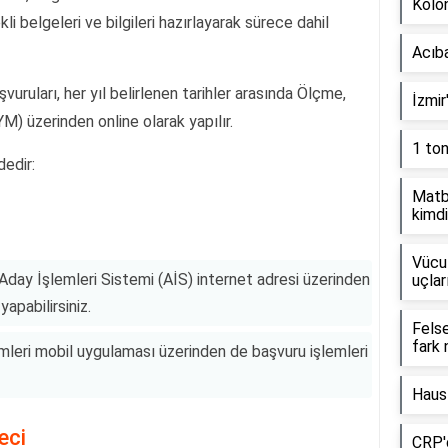
Kolon
li belgeleri ve bilgileri hazırlayarak sürece dahil
Acıb
uruları, her yıl belirlenen tarihler arasında Ölçme,
İzmir
 üzerinden online olarak yapılır.
1 to
dedir:
Matb
kimdi
Vücut
day İşlemleri Sistemi (AİS) internet adresi üzerinden
uçlar
yapabilirsiniz.
Fels
fark 
eri mobil uygulaması üzerinden de başvuru işlemleri
Haus
eci
CRP'd