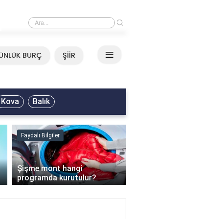
›
Mirkelam - Tavla Sözleri
ÜNLÜK BURÇ
ŞİİR
Kova
Balık
Faydalı Bilgiler
Faydalı Bilgiler
›
Şişme mont hangi
programda kurutulur?
Şofben suyu neden ısı