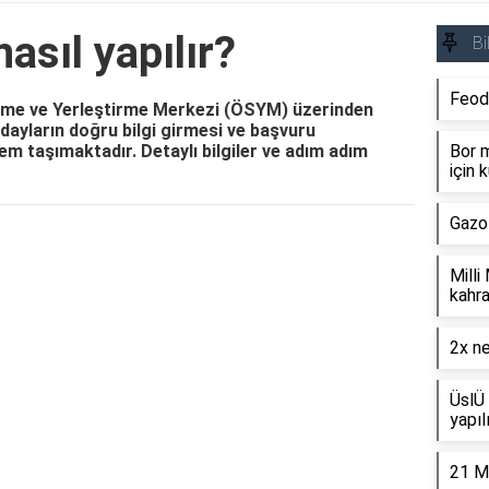
sıl yapılır?
Bi
Feod
çme ve Yerleştirme Merkezi (ÖSYM) üzerinden
Adayların doğru bilgi girmesi ve başvuru
em taşımaktadır. Detaylı bilgiler ve adım adım
Bor m
için k
Gazo
Reklam Alanı
Milli
kahra
2x ne
ÜslÜ 
yapıl
21 M