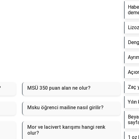
Haber
dem
Lizo
Deng
Ayrım
Açıor
Zaç y
?
MSÜ 350 puan alan ne olur?
Yılın
Msku öğrenci mailine nasıl girilir?
Beyaz
sayf
Mor ve lacivert karışımı hangi renk
olur?
1 oz 