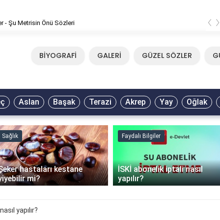
‹
er - Şu Metrisin Önü Sözleri
BİYOGRAFİ
GALERİ
GÜZEL SÖZLER
G
eç
Aslan
Başak
Terazi
Akrep
Yay
Oğlak
Sağlık
Faydalı Bilgiler
Şeker hastaları kestane
İSKİ abonelik iptali nasıl
yiyebilir mi?
yapılır?
asıl yapılır?