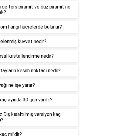
de ters piramit ve düz piramit ne
ek?
zom hangi hücrelerde bulunur?
elenmiş kuvvet nedir?
sal kristallendirme nedir?
tayların kesim noktası nedir?
ağı ne işe yarar?
 kaç ayında 30 gün vardır?
 Diş kısaltılmış versiyon kaç
a?
kaç ml'dir?