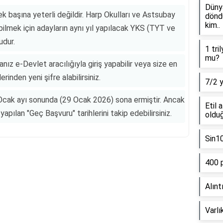
Dünya
k başına yeterli değildir. Harp Okulları ve Astsubay
döndü
kim..
ilmek için adayların aynı yıl yapılacak YKS (TYT ve
udur.
1 tri
mu?
anız e-Devlet aracılığıyla giriş yapabilir veya size en
inden yeni şifre alabilirsiniz.
7/2 
 Ocak ayı sonunda (29 Ocak 2026) sona ermiştir. Ancak
Etil 
yapılan "Geç Başvuru" tarihlerini takip edebilirsiniz.
olduğ
Sin1
400 
Reklam Alanı
Alınt
Varlı