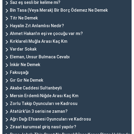
Saz eş sesli bir kelime mi?
Bin Tasa (Veya Merak) Bir Borç Ödemez Ne Demek
Titr Ne Demek
Hayalin Zıt Anlamlısı Nedir?
Ahmet Hakan'ın eşi ve çocuğu var mı?
Kırklareli Muğla Arası Kaç Km
Vardar Sokak
Eleman, Unsur Bulmaca Cevabı
İnkâr Ne Demek
Fakıuşağı
Gır Gır Ne Demek
Akabe Caddesi Sultanbeyli
Mersin Erdemli Niğde Arası Kaç Km
Zorlu Takip Oyuncuları ve Kadrosu
Atatürk'ün 3 serisi ne zaman?
Ağrı Dağı Efsanesi Oyuncuları ve Kadrosu
Ziraat kurumsal giriş nasıl yapılır?