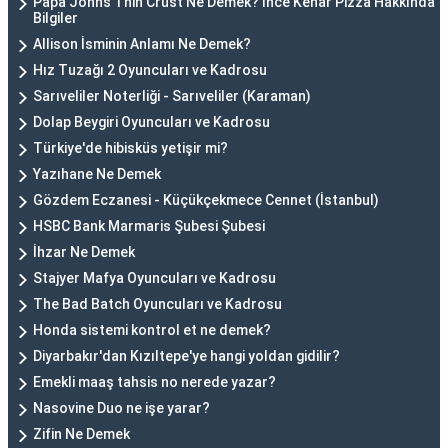
Papa John’s Thin Crust Ne Demek? İnce Kenar Pizza Hakkında
Bilgiler
Allison İsminin Anlamı Ne Demek?
Hız Tuzağı 2 Oyuncuları ve Kadrosu
Sarıveliler Noterliği - Sarıveliler (Karaman)
Dolap Beygiri Oyuncuları ve Kadrosu
Türkiye'de hibisküs yetişir mi?
Yazıhane Ne Demek
Gözdem Eczanesi - Küçükçekmece Cennet (İstanbul)
HSBC Bank Marmaris Şubesi Şubesi
İhzar Ne Demek
Stajyer Mafya Oyuncuları ve Kadrosu
The Bad Batch Oyuncuları ve Kadrosu
Honda sistemi kontrol et ne demek?
Diyarbakır'dan Kızıltepe'ye hangi yoldan gidilir?
Emekli maaş tahsis no nerede yazar?
Nasovine Duo ne işe yarar?
Zifin Ne Demek