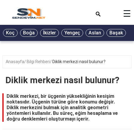
×
☰
BİYOGRAFİ
Koç
Boğa
İkizler
Yengeç
Aslan
Başak
T
GALERİ
GÜZEL
SÖZLER
Anasayfa
Bilgi Rehberi
Diklik merkezi nasıl bulunur?
GÜNLÜK
BURÇ
Diklik merkezi nasıl bulunur?
ŞİİR
Diklik merkezi, bir üçgenin yüksekliğinin kesişim
RÜYA
noktasıdır. Üçgenin türüne göre konumu değişir.
TABİRLERİ
Diklik merkezini bulmak için analitik geometri
yöntemleri kullanılır. Bu süreç, eğim hesaplama ve
TÜRKÜ
doğru denklemleri oluşturmayı içerir.
SÖZLERİ
YEMEK