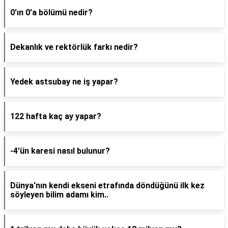
0'ın 0'a bölümü nedir?
Dekanlık ve rektörlük farkı nedir?
Yedek astsubay ne iş yapar?
122 hafta kaç ay yapar?
-4'ün karesi nasıl bulunur?
Dünya'nın kendi ekseni etrafında döndüğünü ilk kez
söyleyen bilim adamı kim..