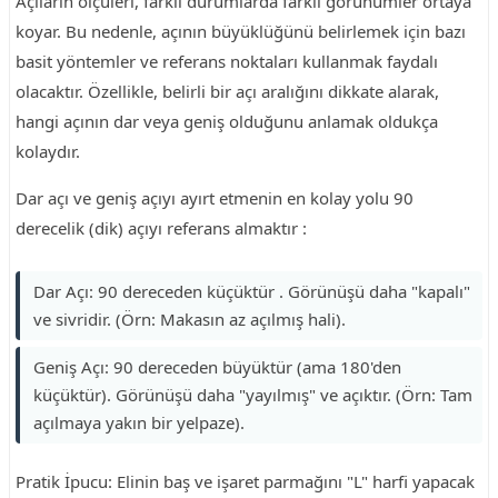
Açıların ölçüleri, farklı durumlarda farklı görünümler ortaya
koyar. Bu nedenle, açının büyüklüğünü belirlemek için bazı
basit yöntemler ve referans noktaları kullanmak faydalı
olacaktır. Özellikle, belirli bir açı aralığını dikkate alarak,
hangi açının dar veya geniş olduğunu anlamak oldukça
kolaydır.
Dar açı ve geniş açıyı ayırt etmenin en kolay yolu 90
derecelik (dik) açıyı referans almaktır :
Dar Açı: 90 dereceden küçüktür . Görünüşü daha "kapalı"
ve sivridir. (Örn: Makasın az açılmış hali).
Geniş Açı: 90 dereceden büyüktür (ama 180'den
küçüktür). Görünüşü daha "yayılmış" ve açıktır. (Örn: Tam
açılmaya yakın bir yelpaze).
Pratik İpucu: Elinin baş ve işaret parmağını "L" harfi yapacak