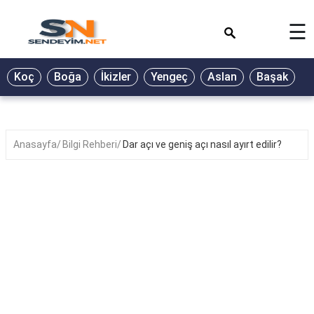
×
☰
BİYOGRAFİ
Koç
Boğa
İkizler
Yengeç
Aslan
Başak
T
GALERİ
GÜZEL
SÖZLER
Anasayfa
Bilgi Rehberi
Dar açı ve geniş açı nasıl ayırt edilir?
GÜNLÜK
BURÇ
ŞİİR
RÜYA
TABİRLERİ
TÜRKÜ
SÖZLERİ
YEMEK