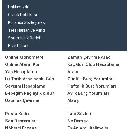
Hakkımızda
Gizlilik Politikası
Kullanıcı Sözleşmesi
Telif Hakları ve Alıntı
Sorumluluk Reddi
Bize Ulaşın
Online Kronometre
Zaman Çevirme Aracı
Online Alarm Kur
Kaç Gün Oldu Hesaplama
Yaş Hesaplama
Aracı
İki Tarih Arasındaki Gün
Günlük Burç Yorumları
Sayısını Hesaplama
Haftalık Burç Yorumları
Bebeğim kaç aylık oldu?
Aylık Burç Yorumları
Uzunluk Çevirme
Maaş
Posta Kodu
İlahi Sözleri
Son Depremler
Ne Demek
Nöbetçi Eczane
Eş Anlamlı Kelimeler