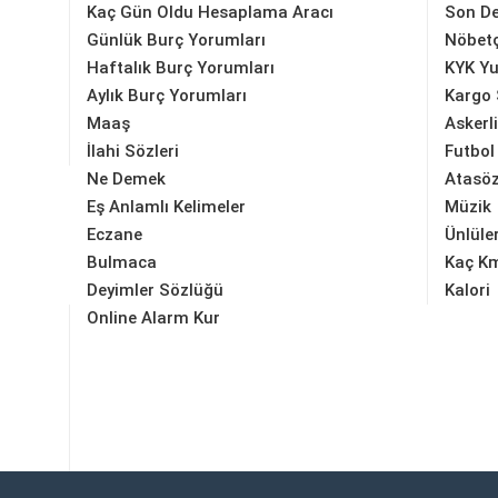
Kaç Gün Oldu Hesaplama Aracı
Son D
Günlük Burç Yorumları
Nöbetç
Haftalık Burç Yorumları
KYK Yu
Aylık Burç Yorumları
Kargo 
Maaş
Askerl
İlahi Sözleri
Futbol
Ne Demek
Atasöz
Eş Anlamlı Kelimeler
Müzik
Eczane
Ünlüle
Bulmaca
Kaç K
Deyimler Sözlüğü
Kalori
Online Alarm Kur