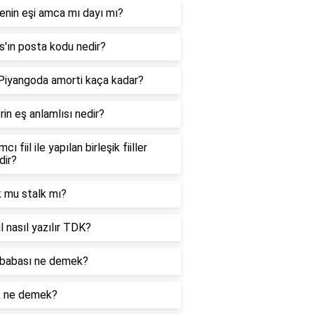
enin eşi amca mı dayı mı?
'ın posta kodu nedir?
 Piyangoda amorti kaça kadar?
in eş anlamlısı nedir?
cı fiil ile yapılan birleşik fiiller
dir?
k mu stalk mı?
l nasıl yazılır TDK?
babası ne demek?
k ne demek?