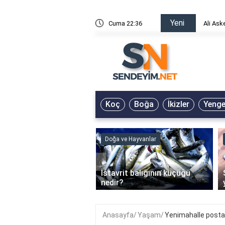
Yeni
risin Önü Sözleri
Cuma 22:36
Ali Ask
Koç
Boğa
İkizler
Yeng
ve Hayvanlar
Doğa ve Hayvanlar
‹
li en çok hangi iklimde
İstavrit balığının küçüğü
r?
nedir?
Anasayfa
Yaşam
Yenimahalle posta