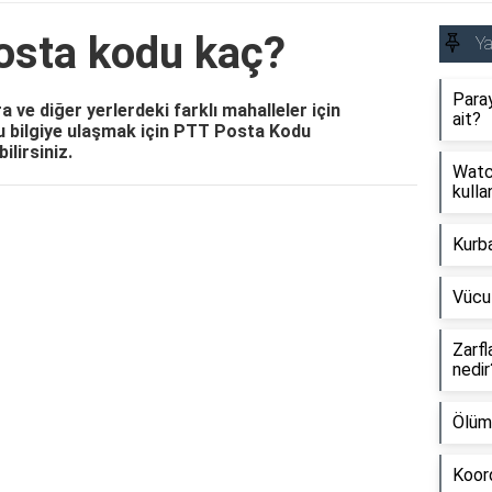
osta kodu kaç?
Y
Paray
 ve diğer yerlerdeki farklı mahalleler için
ait?
u bilgiye ulaşmak için PTT Posta Kodu
lirsiniz.
Watch
kullan
Reklam Alanı
Kurb
Vücu
Zarfl
nedir
Ölüm
Koord