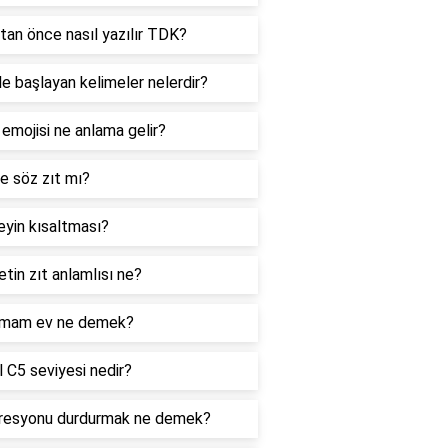
tan önce nasıl yazılır TDK?
le başlayan kelimeler nelerdir?
 emojisi ne anlama gelir?
e söz zıt mı?
yin kısaltması?
tin zıt anlamlısı ne?
mam ev ne demek?
 C5 seviyesi nedir?
resyonu durdurmak ne demek?