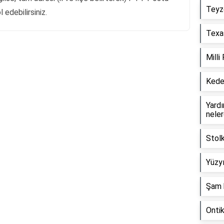
Teyz
edebilirsiniz.
Texas
Milli
Reklam Alanı
Keder
Yardım
neler
Stol
Yüzyı
Şam 
Onti