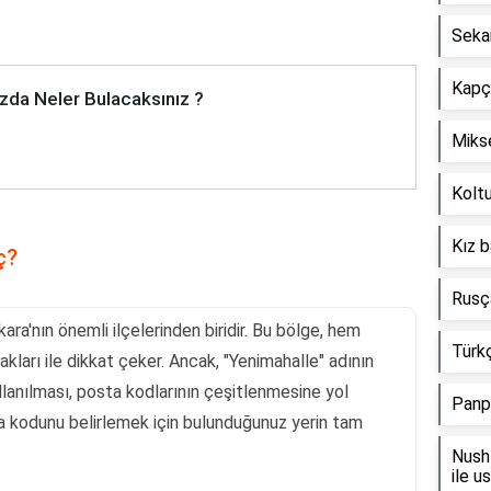
Seka
Kapçı
zda Neler Bulacaksınız ?
Mikse
Koltu
Kız b
ç?
Rusça
ara'nın önemli ilçelerinden biridir. Bu bölge, hem
Türkç
kları ile dikkat çeker. Ancak, "Yenimahalle" adının
ullanılması, posta kodlarının çeşitlenmesine yol
Panp
a kodunu belirlemek için bulunduğunuz yerin tam
Nush 
ile u