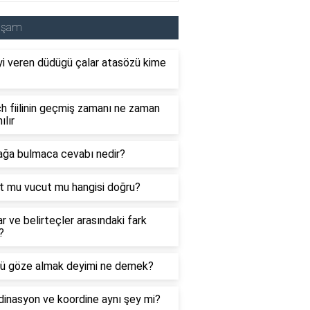
aşam
i veren düdügü çalar atasözü kime
 fiilinin geçmiş zamanı ne zaman
ılır
ağa bulmaca cevabı nedir?
t mu vucut mu hangisi doğru?
ar ve belirteçler arasındaki fark
?
ü göze almak deyimi ne demek?
inasyon ve koordine aynı şey mi?