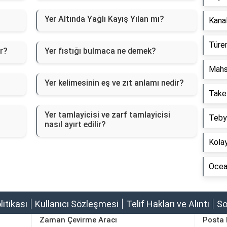
Yer Altında Yağlı Kayış Yılan mı?
Kanal
Türem
ir?
Yer fıstığı bulmaca ne demek?
Mahs
Yer kelimesinin eş ve zıt anlamı nedir?
Take
Yer tamlayicisi ve zarf tamlayicisi
Tebyi
nasıl ayırt edilir?
Kolay
Ocean
olitikası
Kullanıcı Sözleşmesi
Telif Hakları ve Alıntı
So
Zaman Çevirme Aracı
Posta