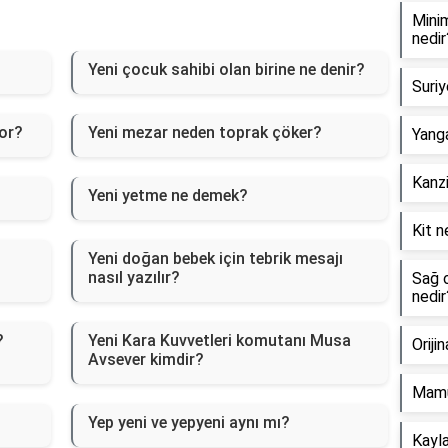
Minim
nedir
Yeni çocuk sahibi olan birine ne denir?
Suriy
yor?
Yeni mezar neden toprak çöker?
Yanga
Kanzi
Yeni yetme ne demek?
Kit n
Yeni doğan bebek için tebrik mesajı
nasıl yazılır?
Sağ o
nedir
?
Yeni Kara Kuvvetleri komutanı Musa
Oriji
Avsever kimdir?
Mamu
Yep yeni ve yepyeni aynı mı?
Kayla