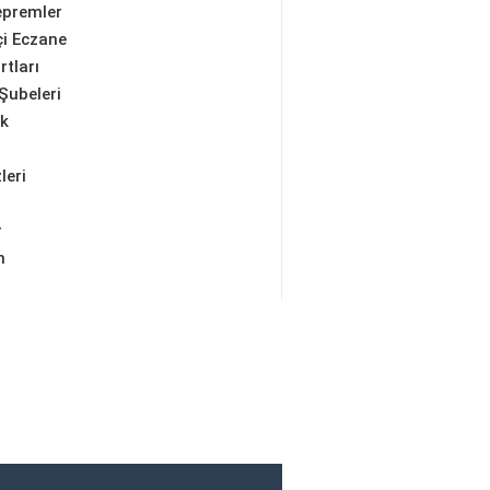
epremler
i Eczane
rtları
Şubeleri
ik
leri
r
m