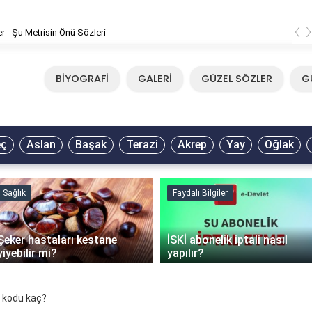
‹
er - Şu Metrisin Önü Sözleri
BİYOGRAFİ
GALERİ
GÜZEL SÖZLER
G
eç
Aslan
Başak
Terazi
Akrep
Yay
Oğlak
Sağlık
Faydalı Bilgiler
Şeker hastaları kestane
İSKİ abonelik iptali nasıl
yiyebilir mi?
yapılır?
 kodu kaç?