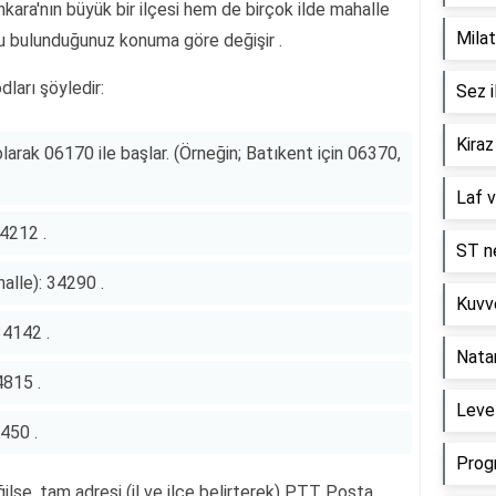
kara'nın büyük bir ilçesi hem de birçok ilde mahalle
Milat
odu bulunduğunuz konuma göre değişir .
dları şöyledir:
Sez i
Kiraz
olarak 06170 ile başlar. (Örneğin; Batıkent için 06370,
Laf v
34212 .
ST ne
lle): 34290 .
Kuvve
34142 .
Nata
4815 .
Level
4450 .
Prog
ğilse, tam adresi (il ve ilçe belirterek) PTT Posta