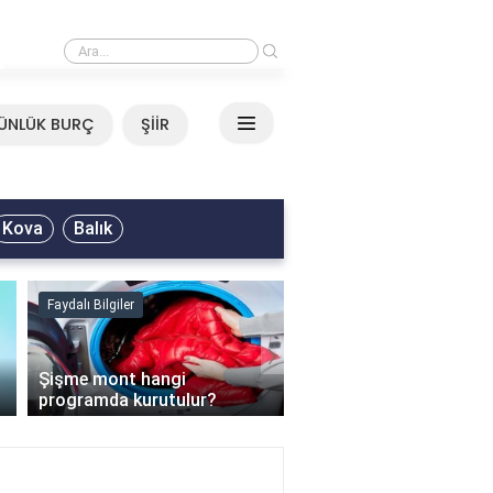
›
Mirkelam - Tavla Sözleri
ÜNLÜK BURÇ
ŞİİR
Kova
Balık
Faydalı Bilgiler
Faydalı Bilgiler
›
Şişme mont hangi
programda kurutulur?
Şofben suyu neden ısı