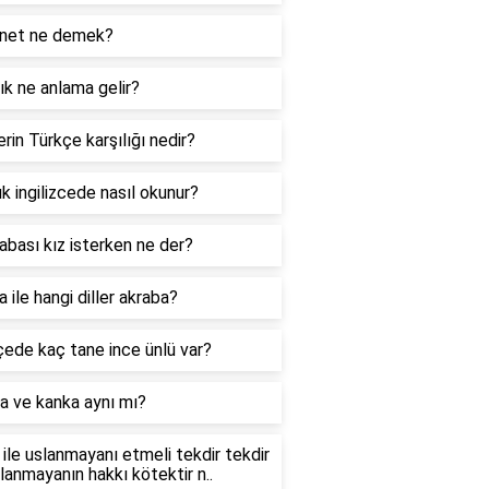
net ne demek?
k ne anlama gelir?
rin Türkçe karşılığı nedir?
k ingilizcede nasıl okunur?
abası kız isterken ne der?
 ile hangi diller akraba?
ede kaç tane ince ünlü var?
a ve kanka aynı mı?
ile uslanmayanı etmeli tekdir tekdir
slanmayanın hakkı kötektir n..