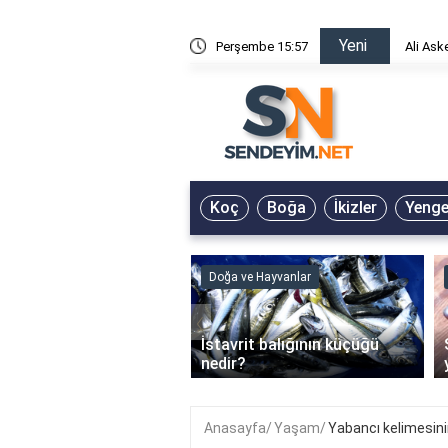
Yeni
risin Önü Sözleri
Perşembe 15:57
Ali Ask
Koç
Boğa
İkizler
Yeng
ve Hayvanlar
Doğa ve Hayvanlar
‹
li en çok hangi iklimde
İstavrit balığının küçüğü
r?
nedir?
Anasayfa
Yaşam
Yabancı kelimesini