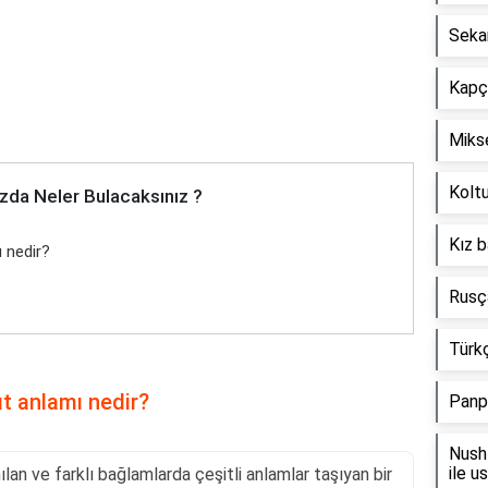
Seka
Kapçı
Mikse
Koltu
zda Neler Bulacaksınız ?
Kız b
ı nedir?
Rusça
Türkç
ıt anlamı nedir?
Panp
Nush 
ile u
ılan ve farklı bağlamlarda çeşitli anlamlar taşıyan bir