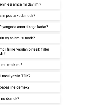
enin eşi amca mı dayı mı?
'ın posta kodu nedir?
 Piyangoda amorti kaça kadar?
in eş anlamlısı nedir?
cı fiil ile yapılan birleşik fiiller
dir?
k mu stalk mı?
l nasıl yazılır TDK?
babası ne demek?
k ne demek?