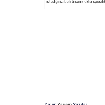
istediğinizi belirtirseniz daha spesifi
Diğer
Yaşam
Yazıları