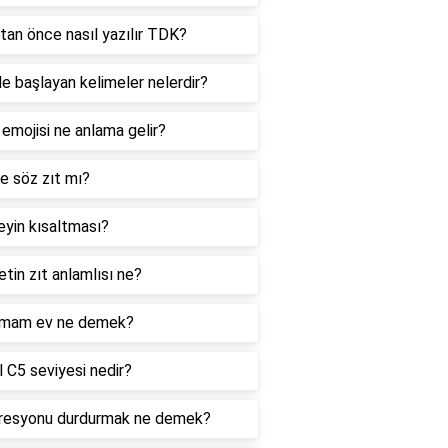
tan önce nasıl yazılır TDK?
le başlayan kelimeler nelerdir?
 emojisi ne anlama gelir?
e söz zıt mı?
yin kısaltması?
tin zıt anlamlısı ne?
mam ev ne demek?
 C5 seviyesi nedir?
resyonu durdurmak ne demek?