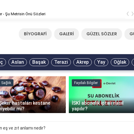
‹
er - Şu Metrisin Önü Sözleri
BİYOGRAFİ
GALERİ
GÜZEL SÖZLER
G
eç
Aslan
Başak
Terazi
Akrep
Yay
Oğlak
Sağlık
Faydalı Bilgiler
Şeker hastaları kestane
İSKİ abonelik iptali nasıl
yiyebilir mi?
yapılır?
n eş ve zıt anlamı nedir?