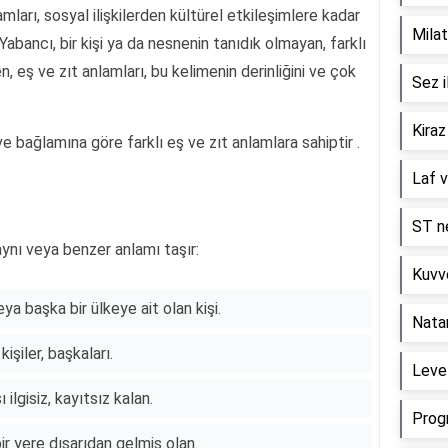
mları, sosyal ilişkilerden kültürel etkileşimlere kadar
Milat
Yabancı, bir kişi ya da nesnenin tanıdık olmayan, farklı
n, eş ve zıt anlamları, bu kelimenin derinliğini ve çok
Sez i
Kiraz
e bağlamına göre farklı eş ve zıt anlamlara sahiptir .
Laf v
ST ne
ynı veya benzer anlamı taşır:
Kuvve
ya başka bir ülkeye ait olan kişi.
Nata
işiler, başkaları.
Level
 ilgisiz, kayıtsız kalan.
Prog
ir yere dışarıdan gelmiş olan.