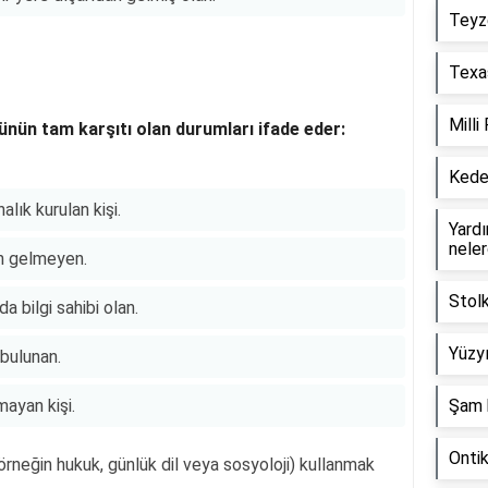
Teyz
Texas
Milli
ünün tam karşıtı olan durumları ifade eder:
Keder
alık kurulan kişi.
Yardım
neler
dan gelmeyen.
Stol
da bilgi sahibi olan.
Yüzyı
bulunan.
mayan kişi.
Şam 
Onti
rneğin hukuk, günlük dil veya sosyoloji) kullanmak