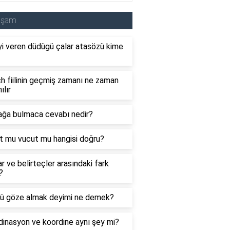
aşam
i veren düdügü çalar atasözü kime
 fiilinin geçmiş zamanı ne zaman
ılır
ağa bulmaca cevabı nedir?
t mu vucut mu hangisi doğru?
ar ve belirteçler arasındaki fark
?
ü göze almak deyimi ne demek?
inasyon ve koordine aynı şey mi?