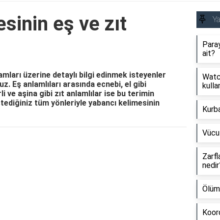
sinin eş ve zıt
Y
Paray
ait?
amları üzerine detaylı bilgi edinmek isteyenler
Watch
z. Eş anlamlıları arasında ecnebi, el gibi
kullan
li ve aşina gibi zıt anlamlılar ise bu terimin
tediğiniz tüm yönleriyle yabancı kelimesinin
Kurb
Vücu
Reklam Alanı
Zarfl
nedir
Ölüm
Koord