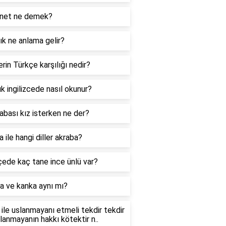
net ne demek?
k ne anlama gelir?
rin Türkçe karşılığı nedir?
k ingilizcede nasıl okunur?
abası kız isterken ne der?
 ile hangi diller akraba?
ede kaç tane ince ünlü var?
a ve kanka aynı mı?
ile uslanmayanı etmeli tekdir tekdir
slanmayanın hakkı kötektir n..