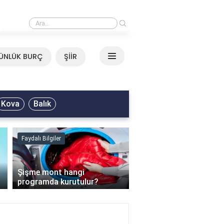
›
Mirkelam - Tavla Sözleri
ÜNLÜK BURÇ
ŞİİR
Kova
Balık
Faydalı Bilgiler
Faydalı Bilgiler
›
Şişme mont hangi
programda kurutulur?
Şofben suyu neden ısı