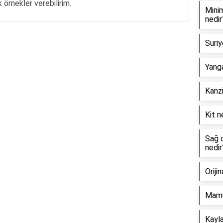
k örnekler verebilirim.
Minim
nedir
Suriy
Reklam Alanı
Yanga
Kanzi
Kit n
Sağ o
nedir
Oriji
Mamu
Kayla