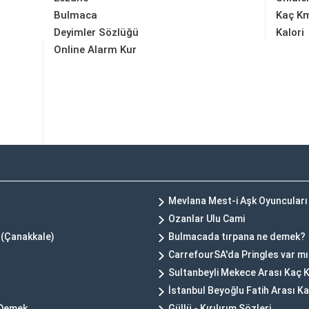
Bulmaca
Kaç K
Deyimler Sözlüğü
Kalori
Online Alarm Kur
Mevlana Mest-i Aşk Oyuncuları
Ozanlar Ulu Cami
 (Çanakkale)
Bulmacada tırpana ne demek?
CarrefourSA'da Pringles var m
Sultanbeyli Mekece Arası Kaç 
İstanbul Beyoğlu Fatih Arası K
 Demek
Güllü - Kırılırım Sözleri