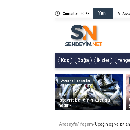
Yeni
risin Önü Sözleri
Cumartesi 20:23
Ali Ask
Koç
Boğa
İkizler
Yeng
ve Hayvanlar
Doğa ve Hayvanlar
‹
li en çok hangi iklimde
İstavrit balığının küçüğü
r?
nedir?
Anasayfa
Yaşam
Uçağın eş ve zıt an