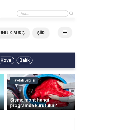
›
Mirkelam - Tavla Sözleri
ÜNLÜK BURÇ
ŞİİR
Kova
Balık
Faydalı Bilgiler
Faydalı Bilgiler
›
Şişme mont hangi
programda kurutulur?
Şofben suyu neden ısı