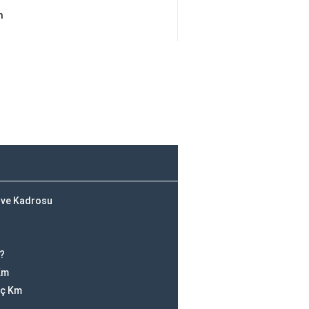
m
 ve Kadrosu
ı?
Km
aç Km