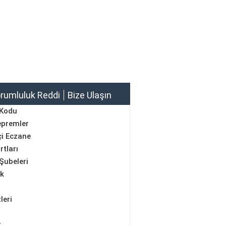
rumluluk Reddi
Bize Ulaşın
 Kodu
epremler
i Eczane
rtları
Şubeleri
ik
leri
r