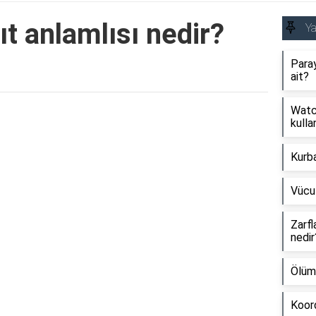
ıt anlamlısı nedir?
Y
Paray
ait?
Watch
Reklam Alanı
kullan
Kurb
Vücu
Zarfl
nedir
Ölüm
Koord