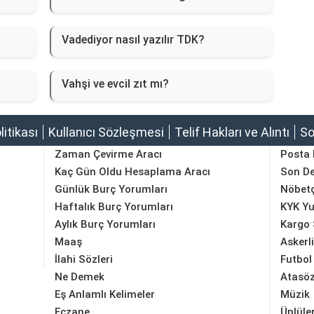
Vadediyor nasıl yazılır TDK?
Vahşi ve evcil zıt mı?
olitikası
Kullanıcı Sözleşmesi
Telif Hakları ve Alıntı
So
Zaman Çevirme Aracı
Posta
Kaç Gün Oldu Hesaplama Aracı
Son D
Günlük Burç Yorumları
Nöbetç
Haftalık Burç Yorumları
KYK Yu
Aylık Burç Yorumları
Kargo 
Maaş
Askerl
İlahi Sözleri
Futbol
Ne Demek
Atasöz
Eş Anlamlı Kelimeler
Müzik
Eczane
Ünlüle