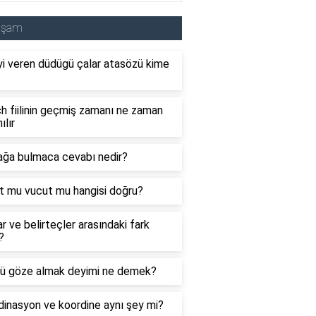
aşam
i veren düdügü çalar atasözü kime
 fiilinin geçmiş zamanı ne zaman
ılır
ağa bulmaca cevabı nedir?
t mu vucut mu hangisi doğru?
ar ve belirteçler arasındaki fark
?
ü göze almak deyimi ne demek?
inasyon ve koordine aynı şey mi?