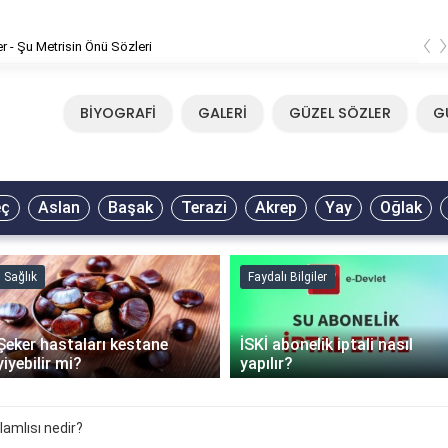
‹
er - Şu Metrisin Önü Sözleri
BİYOGRAFİ
GALERİ
GÜZEL SÖZLER
G
eç
Aslan
Başak
Terazi
Akrep
Yay
Oğlak
Sağlık
Faydalı Bilgiler
Şeker hastaları kestane
İSKİ abonelik iptali nasıl
yiyebilir mi?
yapılır?
lamlısı nedir?