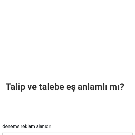
TARİFLERİ
HİKAYELER
Bize
Ulaşın
Talip ve talebe eş anlamlı mı?
Reklam Alanı
deneme reklam alanıdır