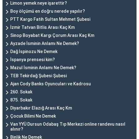
Limon yemek neye işarettir?
Boy ölçümü en doğru nerede yapılır?
PTT Kargo Fatih Sultan Mehmet Şubesi
İzmir Tatvan Bitlis Arası Kaç Km
Sinop Boyabat Kargı Çorum Arası Kaç Km
Ayzade İsminin Anlamı Ne Demek?
Dağ İspinozu Ne Demek
İspanya prensesi kim?
Mazul İsminin Anlamı Ne Demek?
TEB Tekirdağ Şubesi Şubesi
Ajan Cody Banks Oyuncuları ve Kadrosu
260. Sokak
875. Sokak
Diyarbakır Elazığ Arası Kaç Km
Çocuk Bilimi Ne Demek
Van YYÜ Dursun Odabaş Tıp Merkezi online randevu nasıl
alınır?
Binlik Ne Demek