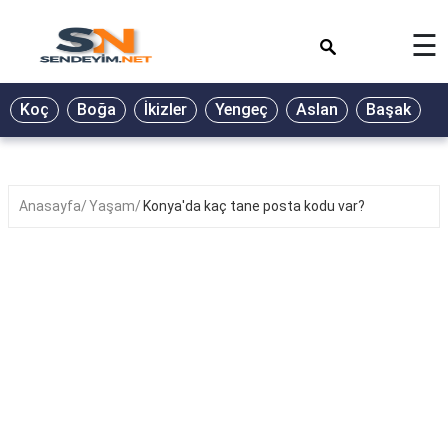
×
☰
BİYOGRAFİ
Koç
Boğa
İkizler
Yengeç
Aslan
Başak
T
GALERİ
GÜZEL
SÖZLER
Anasayfa
Yaşam
Konya'da kaç tane posta kodu var?
GÜNLÜK
BURÇ
ŞİİR
RÜYA
TABİRLERİ
TÜRKÜ
SÖZLERİ
YEMEK