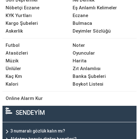
Son Depremler
Ne Demek
Nöbetçi Eczane
Eş Anlamlı Kelimeler
KYK Yurtları
Eczane
Kargo Şubeleri
Bulmaca
Askerlik
Deyimler Sözlüğü
Futbol
Noter
Atasözleri
Oyuncular
Müzik
Harita
Ünlüler
Zıt Anlamlısı
Kaç Km
Banka Şubeleri
Kalori
Boykot Listesi
Online Alarm Kur
SENDEYİM
3 numaralı gözlük kalın mı?