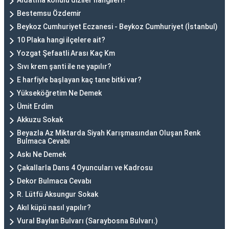
Aldatma konulu diziler hangileri?
Bestemsu Özdemir
Beykoz Cumhuriyet Eczanesi - Beykoz Cumhuriyet (İstanbul)
10 Plaka hangi ilçelere ait?
Yozgat Şefaatli Arası Kaç Km
Sıvı krem şanti ile ne yapılır?
E harfiyle başlayan kaç tane bitki var?
Yükseköğretim Ne Demek
Ümit Erdim
Akkuzu Sokak
Beyazla Az Miktarda Siyah Karışmasından Oluşan Renk
Bulmaca Cevabı
Askı Ne Demek
Çakallarla Dans 4 Oyuncuları ve Kadrosu
Dekor Bulmaca Cevabı
R. Lütfü Aksungur Sokak
Akıl küpü nasıl yapılır?
Vural Baylan Bulvarı (Saraybosna Bulvarı.)